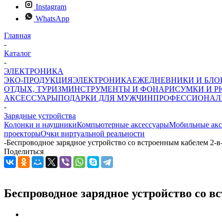
Instagram
WhatsApp
Главная
-
Каталог
-
ЭЛЕКТРОНИКА
ЭКО-ПРОДУКЦИЯ
ЭЛЕКТРОНИКА
ЕЖЕДНЕВНИКИ И БЛ
ОТДЫХ, ТУРИЗМ
ИНСТРУМЕНТЫ И ФОНАРИ
СУМКИ И Р
АКСЕССУАРЫ
ПОДАРКИ ДЛЯ МУЖЧИН
ПРОФЕССИОНАЛ
-
Зарядные устройства
Колонки и наушники
Компьютерные аксессуары
Мобильные акс
проекторы
Очки виртуальной реальности
-
Беспроводное зарядное устройство со встроенным кабелем 2-в-
Поделиться
Беспроводное зарядное устройство со в