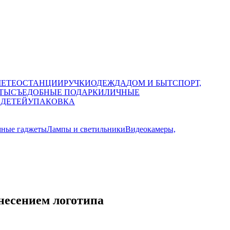
МЕТЕОСТАНЦИИ
РУЧКИ
ОДЕЖДА
ДОМ И БЫТ
СПОРТ,
ТЫ
СЪЕДОБНЫЕ ПОДАРКИ
ЛИЧНЫЕ
 ДЕТЕЙ
УПАКОВКА
мные гаджеты
Лампы и светильники
Видеокамеры,
анесением логотипа