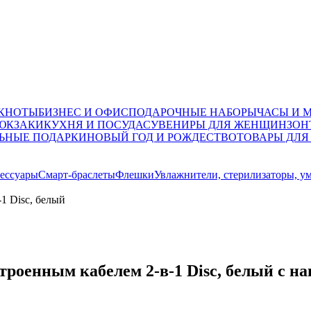
ОКНОТЫ
БИЗНЕС И ОФИС
ПОДАРОЧНЫЕ НАБОРЫ
ЧАСЫ И 
ЮКЗАКИ
КУХНЯ И ПОСУДА
СУВЕНИРЫ ДЛЯ ЖЕНЩИН
ЗОН
ЬНЫЕ ПОДАРКИ
НОВЫЙ ГОД И РОЖДЕСТВО
ТОВАРЫ ДЛЯ
ессуары
Смарт-браслеты
Флешки
Увлажнители, стерилизаторы, у
1 Disc, белый
строенным кабелем 2-в-1 Disc, белый с н