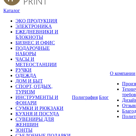
Каталог
ЭКО ПРОДУКЦИЯ
ЭЛЕКТРОНИКА
ЕЖЕДНЕВНИКИ И
БЛОКНОТЫ
БИЗНЕС И ОФИС
ПОДАРОЧНЫЕ
НАБОРЫ
ЧАСЫ И
МЕТЕОСТАНЦИИ
РУЧКИ
О компании
ОДЕЖДА
ДОМ И БЫТ
Произ
СПОРТ, ОТДЫХ,
Техни
ТУРИЗМ
требо
ИНСТРУМЕНТЫ И
Полиграфия
Блог
Дизай
ФОНАРИ
Отзыв
СУМКИ И РЮКЗАКИ
Благо
КУХНЯ И ПОСУДА
Полит
СУВЕНИРЫ ДЛЯ
ЖЕНЩИН
ЗОНТЫ
СЪЕДОБНЫЕ ПОДАРКИ