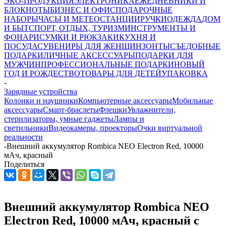
ЭКО-ПРОДУКЦИЯ
ЭЛЕКТРОНИКА
ЕЖЕДНЕВНИКИ И
БЛОКНОТЫ
БИЗНЕС И ОФИС
ПОДАРОЧНЫЕ
НАБОРЫ
ЧАСЫ И МЕТЕОСТАНЦИИ
РУЧКИ
ОДЕЖДА
ДОМ
И БЫТ
СПОРТ, ОТДЫХ, ТУРИЗМ
ИНСТРУМЕНТЫ И
ФОНАРИ
СУМКИ И РЮКЗАКИ
КУХНЯ И
ПОСУДА
СУВЕНИРЫ ДЛЯ ЖЕНЩИН
ЗОНТЫ
СЪЕДОБНЫЕ
ПОДАРКИ
ЛИЧНЫЕ АКСЕССУАРЫ
ПОДАРКИ ДЛЯ
МУЖЧИН
ПРОФЕССИОНАЛЬНЫЕ ПОДАРКИ
НОВЫЙ
ГОД И РОЖДЕСТВО
ТОВАРЫ ДЛЯ ДЕТЕЙ
УПАКОВКА
-
Зарядные устройства
Колонки и наушники
Компьютерные аксессуары
Мобильные
аксессуары
Смарт-браслеты
Флешки
Увлажнители,
стерилизаторы, умные гаджеты
Лампы и
светильники
Видеокамеры, проекторы
Очки виртуальной
реальности
-
Внешний аккумулятор Rombica NEO Electron Red, 10000
мАч, красный
Поделиться
Внешний аккумулятор Rombica NEO
Electron Red, 10000 мАч, красный с