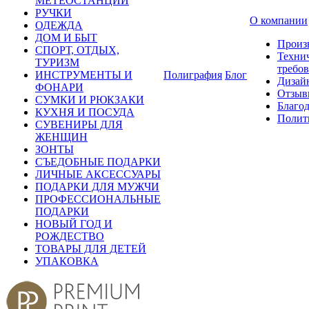
МЕТЕОСТАНЦИИ
РУЧКИ
О компании
ОДЕЖДА
ДОМ И БЫТ
Произ
СПОРТ, ОТДЫХ,
Техни
ТУРИЗМ
требо
ИНСТРУМЕНТЫ И
Полиграфия
Блог
Дизай
ФОНАРИ
Отзыв
СУМКИ И РЮКЗАКИ
Благо
КУХНЯ И ПОСУДА
Полит
СУВЕНИРЫ ДЛЯ
ЖЕНЩИН
ЗОНТЫ
СЪЕДОБНЫЕ ПОДАРКИ
ЛИЧНЫЕ АКСЕССУАРЫ
ПОДАРКИ ДЛЯ МУЖЧИ
ПРОФЕССИОНАЛЬНЫЕ
ПОДАРКИ
НОВЫЙ ГОД И
РОЖДЕСТВО
ТОВАРЫ ДЛЯ ДЕТЕЙ
УПАКОВКА