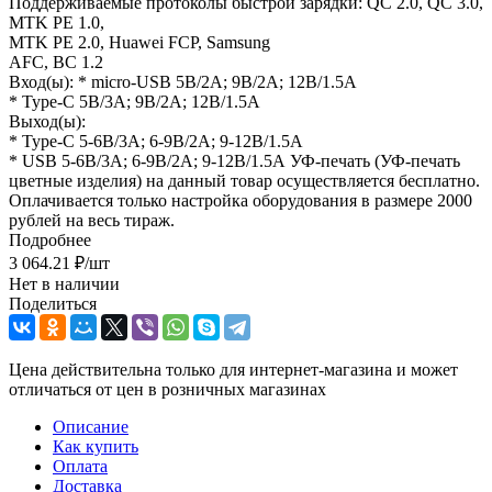
Поддерживаемые протоколы быстрой зарядки: QC 2.0, QC 3.0,
MTK PE 1.0,
MTK PE 2.0, Huawei FCP, Samsung
AFC, BC 1.2
Вход(ы): * micro-USB 5В/2А; 9В/2А; 12В/1.5A
* Type-C 5В/3А; 9В/2А; 12В/1.5A
Выход(ы):
* Type-C 5-6В/3А; 6-9В/2А; 9-12В/1.5А
* USB 5-6В/3А; 6-9В/2А; 9-12В/1.5А УФ-печать (УФ-печать
цветные изделия) на данный товар осуществляется бесплатно.
Оплачивается только настройка оборудования в размере 2000
рублей на весь тираж.
Подробнее
3 064.21
₽
/шт
Нет в наличии
Поделиться
Цена действительна только для интернет-магазина и может
отличаться от цен в розничных магазинах
Описание
Как купить
Оплата
Доставка