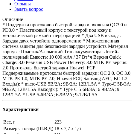
Отзывы
Задать вопрос
Описание
* Поддержка протоколов быстрой зарядки, включая QC3.0 и
PD3.0 * Пластиковый корпус с текстурой под кожу и
металлической рамкой с перфорацией * Два USB выхода.
Зарядка двух устройств одновременно * Множественная
система защиты для безопасной зарядки устройств Материал
корпуса: Пластик/Алюминий Тип аккумулятора: Литий-
полимерный Ёмкость: 10 000 мАч / 37 Вт*ч Версия Quick
Charge: 3.0 Ревизия USB Power Delivery: 3.0 MTK PE версия:
2.0 Протоколы быстрой зарядки Huawei: FCP
Поддерживаемые протоколы быстрой зарядки: QC 2.0, QC 3.0,
MTK PE 1.0, MTK PE 2.0, Huawei FCP, Samsung AFC, BC 1.2
Вход(ы): * micro-USB 5В/2А; 9В/2А; 12В/1.5A * Type-C 5В/3А;
9В/2А; 12В/1.5A Выход(ы): * Type-C 5-6В/3А; 6-9В/2А; 9-
12В/1.5А * USB 5-6В/3А; 6-9В/2А; 9-12В/1.5А
Характеристики
Вес, г
223
Размеры товара (Ш.В.Д)
18 х 7,7 х 1,6