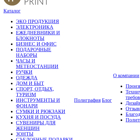
Каталог
ЭКО ПРОДУКЦИЯ
ЭЛЕКТРОНИКА
ЕЖЕДНЕВНИКИ И
БЛОКНОТЫ
БИЗНЕС И ОФИС
ПОДАРОЧНЫЕ
НАБОРЫ
ЧАСЫ И
МЕТЕОСТАНЦИИ
РУЧКИ
О компании
ОДЕЖДА
ДОМ И БЫТ
Произ
СПОРТ, ОТДЫХ,
Техни
ТУРИЗМ
требо
ИНСТРУМЕНТЫ И
Полиграфия
Блог
Дизай
ФОНАРИ
Отзыв
СУМКИ И РЮКЗАКИ
Благо
КУХНЯ И ПОСУДА
Полит
СУВЕНИРЫ ДЛЯ
ЖЕНЩИН
ЗОНТЫ
СЪЕДОБНЫЕ ПОДАРКИ