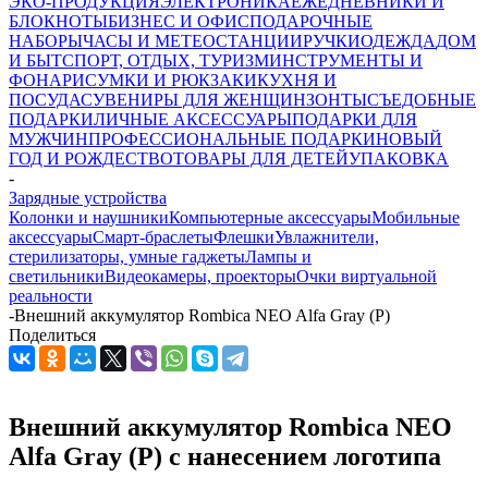
ЭКО-ПРОДУКЦИЯ
ЭЛЕКТРОНИКА
ЕЖЕДНЕВНИКИ И
БЛОКНОТЫ
БИЗНЕС И ОФИС
ПОДАРОЧНЫЕ
НАБОРЫ
ЧАСЫ И МЕТЕОСТАНЦИИ
РУЧКИ
ОДЕЖДА
ДОМ
И БЫТ
СПОРТ, ОТДЫХ, ТУРИЗМ
ИНСТРУМЕНТЫ И
ФОНАРИ
СУМКИ И РЮКЗАКИ
КУХНЯ И
ПОСУДА
СУВЕНИРЫ ДЛЯ ЖЕНЩИН
ЗОНТЫ
СЪЕДОБНЫЕ
ПОДАРКИ
ЛИЧНЫЕ АКСЕССУАРЫ
ПОДАРКИ ДЛЯ
МУЖЧИН
ПРОФЕССИОНАЛЬНЫЕ ПОДАРКИ
НОВЫЙ
ГОД И РОЖДЕСТВО
ТОВАРЫ ДЛЯ ДЕТЕЙ
УПАКОВКА
-
Зарядные устройства
Колонки и наушники
Компьютерные аксессуары
Мобильные
аксессуары
Смарт-браслеты
Флешки
Увлажнители,
стерилизаторы, умные гаджеты
Лампы и
светильники
Видеокамеры, проекторы
Очки виртуальной
реальности
-
Внешний аккумулятор Rombica NEO Alfa Gray (Р)
Поделиться
Внешний аккумулятор Rombica NEO
Alfa Gray (Р) с нанесением логотипа