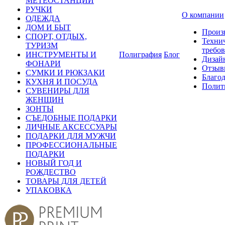
МЕТЕОСТАНЦИИ
РУЧКИ
О компании
ОДЕЖДА
ДОМ И БЫТ
Произ
СПОРТ, ОТДЫХ,
Техни
ТУРИЗМ
требо
ИНСТРУМЕНТЫ И
Полиграфия
Блог
Дизай
ФОНАРИ
Отзыв
СУМКИ И РЮКЗАКИ
Благо
КУХНЯ И ПОСУДА
Полит
СУВЕНИРЫ ДЛЯ
ЖЕНЩИН
ЗОНТЫ
СЪЕДОБНЫЕ ПОДАРКИ
ЛИЧНЫЕ АКСЕССУАРЫ
ПОДАРКИ ДЛЯ МУЖЧИ
ПРОФЕССИОНАЛЬНЫЕ
ПОДАРКИ
НОВЫЙ ГОД И
РОЖДЕСТВО
ТОВАРЫ ДЛЯ ДЕТЕЙ
УПАКОВКА