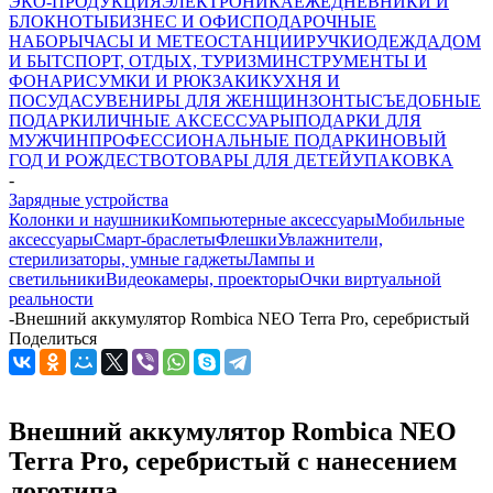
ЭКО-ПРОДУКЦИЯ
ЭЛЕКТРОНИКА
ЕЖЕДНЕВНИКИ И
БЛОКНОТЫ
БИЗНЕС И ОФИС
ПОДАРОЧНЫЕ
НАБОРЫ
ЧАСЫ И МЕТЕОСТАНЦИИ
РУЧКИ
ОДЕЖДА
ДОМ
И БЫТ
СПОРТ, ОТДЫХ, ТУРИЗМ
ИНСТРУМЕНТЫ И
ФОНАРИ
СУМКИ И РЮКЗАКИ
КУХНЯ И
ПОСУДА
СУВЕНИРЫ ДЛЯ ЖЕНЩИН
ЗОНТЫ
СЪЕДОБНЫЕ
ПОДАРКИ
ЛИЧНЫЕ АКСЕССУАРЫ
ПОДАРКИ ДЛЯ
МУЖЧИН
ПРОФЕССИОНАЛЬНЫЕ ПОДАРКИ
НОВЫЙ
ГОД И РОЖДЕСТВО
ТОВАРЫ ДЛЯ ДЕТЕЙ
УПАКОВКА
-
Зарядные устройства
Колонки и наушники
Компьютерные аксессуары
Мобильные
аксессуары
Смарт-браслеты
Флешки
Увлажнители,
стерилизаторы, умные гаджеты
Лампы и
светильники
Видеокамеры, проекторы
Очки виртуальной
реальности
-
Внешний аккумулятор Rombica NEO Terra Pro, серебристый
Поделиться
Внешний аккумулятор Rombica NEO
Terra Pro, серебристый с нанесением
логотипа