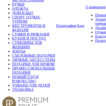
МЕТЕОСТАНЦИИ
РУЧКИ
О компании
ОДЕЖДА
ДОМ И БЫТ
Произ
СПОРТ, ОТДЫХ,
Техни
ТУРИЗМ
требо
ИНСТРУМЕНТЫ И
Полиграфия
Блог
Дизай
ФОНАРИ
Отзыв
СУМКИ И РЮКЗАКИ
Благо
КУХНЯ И ПОСУДА
Полит
СУВЕНИРЫ ДЛЯ
ЖЕНЩИН
ЗОНТЫ
СЪЕДОБНЫЕ ПОДАРКИ
ЛИЧНЫЕ АКСЕССУАРЫ
ПОДАРКИ ДЛЯ МУЖЧИ
ПРОФЕССИОНАЛЬНЫЕ
ПОДАРКИ
НОВЫЙ ГОД И
РОЖДЕСТВО
ТОВАРЫ ДЛЯ ДЕТЕЙ
УПАКОВКА