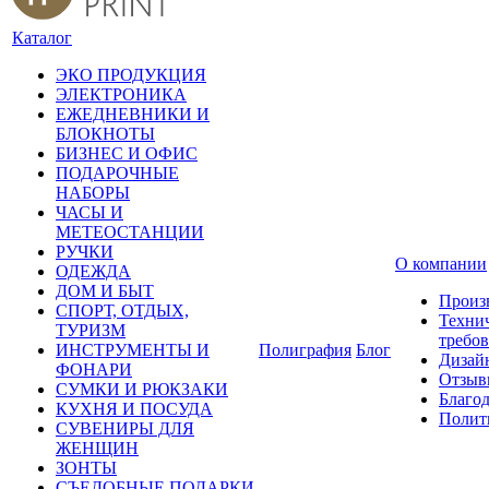
Каталог
ЭКО ПРОДУКЦИЯ
ЭЛЕКТРОНИКА
ЕЖЕДНЕВНИКИ И
БЛОКНОТЫ
БИЗНЕС И ОФИС
ПОДАРОЧНЫЕ
НАБОРЫ
ЧАСЫ И
МЕТЕОСТАНЦИИ
РУЧКИ
О компании
ОДЕЖДА
ДОМ И БЫТ
Произ
СПОРТ, ОТДЫХ,
Техни
ТУРИЗМ
требо
ИНСТРУМЕНТЫ И
Полиграфия
Блог
Дизай
ФОНАРИ
Отзыв
СУМКИ И РЮКЗАКИ
Благо
КУХНЯ И ПОСУДА
Полит
СУВЕНИРЫ ДЛЯ
ЖЕНЩИН
ЗОНТЫ
СЪЕДОБНЫЕ ПОДАРКИ