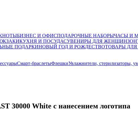
ОКНОТЫ
БИЗНЕС И ОФИС
ПОДАРОЧНЫЕ НАБОРЫ
ЧАСЫ И 
ЮКЗАКИ
КУХНЯ И ПОСУДА
СУВЕНИРЫ ДЛЯ ЖЕНЩИН
ЗОН
ЬНЫЕ ПОДАРКИ
НОВЫЙ ГОД И РОЖДЕСТВО
ТОВАРЫ ДЛЯ
ессуары
Смарт-браслеты
Флешки
Увлажнители, стерилизаторы, у
T 30000 White с нанесением логотипа