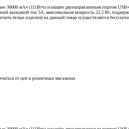
ю 30000 мАч (111Втч) оснащён двунаправленным портом USB-C,
ный выходной ток 5А, максимальная мощность 22,5 Вт, поддержк
печать белые изделия) на данный товар осуществляется бесплатн
ичаться от цен в розничных магазинах
ю 30000 мАч (111Втч) оснащён двунаправленным портом USB-C,