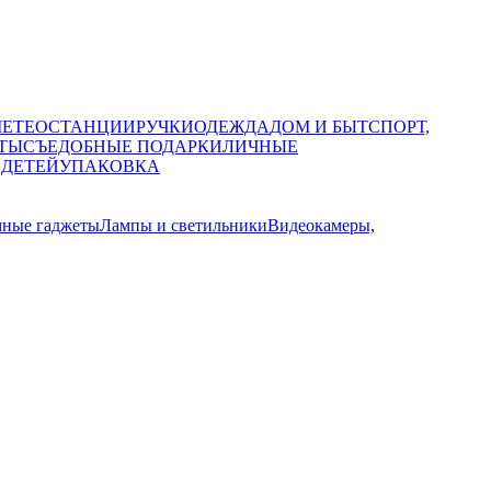
МЕТЕОСТАНЦИИ
РУЧКИ
ОДЕЖДА
ДОМ И БЫТ
СПОРТ,
ТЫ
СЪЕДОБНЫЕ ПОДАРКИ
ЛИЧНЫЕ
 ДЕТЕЙ
УПАКОВКА
мные гаджеты
Лампы и светильники
Видеокамеры,