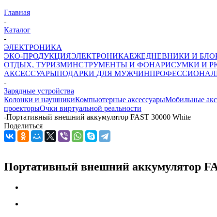
Главная
-
Каталог
-
ЭЛЕКТРОНИКА
ЭКО-ПРОДУКЦИЯ
ЭЛЕКТРОНИКА
ЕЖЕДНЕВНИКИ И БЛ
ОТДЫХ, ТУРИЗМ
ИНСТРУМЕНТЫ И ФОНАРИ
СУМКИ И Р
АКСЕССУАРЫ
ПОДАРКИ ДЛЯ МУЖЧИН
ПРОФЕССИОНАЛ
-
Зарядные устройства
Колонки и наушники
Компьютерные аксессуары
Мобильные акс
проекторы
Очки виртуальной реальности
-
Портативный внешний аккумулятор FAST 30000 White
Поделиться
Портативный внешний аккумулятор FAS