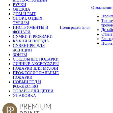
МЕТЕОСТАНЦИИ
РУЧКИ
О компании
ОДЕЖДА
ДОМ И БЫТ
Произ
СПОРТ, ОТДЫХ,
Техни
ТУРИЗМ
требо
ИНСТРУМЕНТЫ И
Полиграфия
Блог
Дизай
ФОНАРИ
Отзыв
СУМКИ И РЮКЗАКИ
Благо
КУХНЯ И ПОСУДА
Полит
СУВЕНИРЫ ДЛЯ
ЖЕНЩИН
ЗОНТЫ
СЪЕДОБНЫЕ ПОДАРКИ
ЛИЧНЫЕ АКСЕССУАРЫ
ПОДАРКИ ДЛЯ МУЖЧИ
ПРОФЕССИОНАЛЬНЫЕ
ПОДАРКИ
НОВЫЙ ГОД И
РОЖДЕСТВО
ТОВАРЫ ДЛЯ ДЕТЕЙ
УПАКОВКА