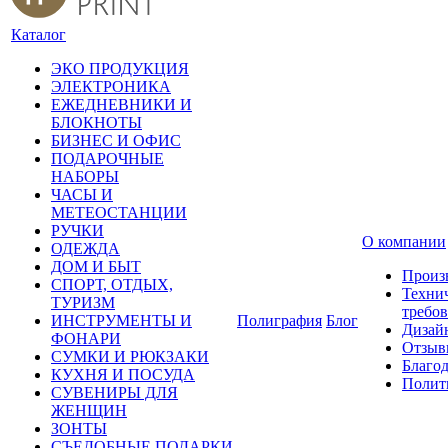
Каталог
ЭКО ПРОДУКЦИЯ
ЭЛЕКТРОНИКА
ЕЖЕДНЕВНИКИ И
БЛОКНОТЫ
БИЗНЕС И ОФИС
ПОДАРОЧНЫЕ
НАБОРЫ
ЧАСЫ И
МЕТЕОСТАНЦИИ
РУЧКИ
О компании
ОДЕЖДА
ДОМ И БЫТ
Произ
СПОРТ, ОТДЫХ,
Техни
ТУРИЗМ
требо
ИНСТРУМЕНТЫ И
Полиграфия
Блог
Дизай
ФОНАРИ
Отзыв
СУМКИ И РЮКЗАКИ
Благо
КУХНЯ И ПОСУДА
Полит
СУВЕНИРЫ ДЛЯ
ЖЕНЩИН
ЗОНТЫ
СЪЕДОБНЫЕ ПОДАРКИ