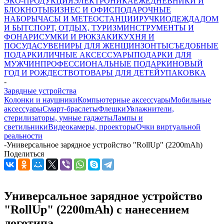
ЭКО-ПРОДУКЦИЯ
ЭЛЕКТРОНИКА
ЕЖЕДНЕВНИКИ И
БЛОКНОТЫ
БИЗНЕС И ОФИС
ПОДАРОЧНЫЕ
НАБОРЫ
ЧАСЫ И МЕТЕОСТАНЦИИ
РУЧКИ
ОДЕЖДА
ДОМ
И БЫТ
СПОРТ, ОТДЫХ, ТУРИЗМ
ИНСТРУМЕНТЫ И
ФОНАРИ
СУМКИ И РЮКЗАКИ
КУХНЯ И
ПОСУДА
СУВЕНИРЫ ДЛЯ ЖЕНЩИН
ЗОНТЫ
СЪЕДОБНЫЕ
ПОДАРКИ
ЛИЧНЫЕ АКСЕССУАРЫ
ПОДАРКИ ДЛЯ
МУЖЧИН
ПРОФЕССИОНАЛЬНЫЕ ПОДАРКИ
НОВЫЙ
ГОД И РОЖДЕСТВО
ТОВАРЫ ДЛЯ ДЕТЕЙ
УПАКОВКА
-
Зарядные устройства
Колонки и наушники
Компьютерные аксессуары
Мобильные
аксессуары
Смарт-браслеты
Флешки
Увлажнители,
стерилизаторы, умные гаджеты
Лампы и
светильники
Видеокамеры, проекторы
Очки виртуальной
реальности
-
Универсальное зарядное устройство "RollUp" (2200mAh)
Поделиться
Универсальное зарядное устройство
"RollUp" (2200mAh) с нанесением
логотипа