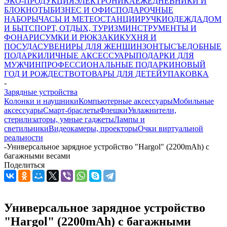
ЭКО-ПРОДУКЦИЯ
ЭЛЕКТРОНИКА
ЕЖЕДНЕВНИКИ И
БЛОКНОТЫ
БИЗНЕС И ОФИС
ПОДАРОЧНЫЕ
НАБОРЫ
ЧАСЫ И МЕТЕОСТАНЦИИ
РУЧКИ
ОДЕЖДА
ДОМ
И БЫТ
СПОРТ, ОТДЫХ, ТУРИЗМ
ИНСТРУМЕНТЫ И
ФОНАРИ
СУМКИ И РЮКЗАКИ
КУХНЯ И
ПОСУДА
СУВЕНИРЫ ДЛЯ ЖЕНЩИН
ЗОНТЫ
СЪЕДОБНЫЕ
ПОДАРКИ
ЛИЧНЫЕ АКСЕССУАРЫ
ПОДАРКИ ДЛЯ
МУЖЧИН
ПРОФЕССИОНАЛЬНЫЕ ПОДАРКИ
НОВЫЙ
ГОД И РОЖДЕСТВО
ТОВАРЫ ДЛЯ ДЕТЕЙ
УПАКОВКА
-
Зарядные устройства
Колонки и наушники
Компьютерные аксессуары
Мобильные
аксессуары
Смарт-браслеты
Флешки
Увлажнители,
стерилизаторы, умные гаджеты
Лампы и
светильники
Видеокамеры, проекторы
Очки виртуальной
реальности
-
Универсальное зарядное устройство "Hargol" (2200mAh) с
багажными весами
Поделиться
Универсальное зарядное устройство
"Hargol" (2200mAh) с багажными