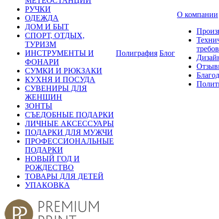
МЕТЕОСТАНЦИИ
РУЧКИ
О компании
ОДЕЖДА
ДОМ И БЫТ
Произ
СПОРТ, ОТДЫХ,
Техни
ТУРИЗМ
требо
ИНСТРУМЕНТЫ И
Полиграфия
Блог
Дизай
ФОНАРИ
Отзыв
СУМКИ И РЮКЗАКИ
Благо
КУХНЯ И ПОСУДА
Полит
СУВЕНИРЫ ДЛЯ
ЖЕНЩИН
ЗОНТЫ
СЪЕДОБНЫЕ ПОДАРКИ
ЛИЧНЫЕ АКСЕССУАРЫ
ПОДАРКИ ДЛЯ МУЖЧИ
ПРОФЕССИОНАЛЬНЫЕ
ПОДАРКИ
НОВЫЙ ГОД И
РОЖДЕСТВО
ТОВАРЫ ДЛЯ ДЕТЕЙ
УПАКОВКА