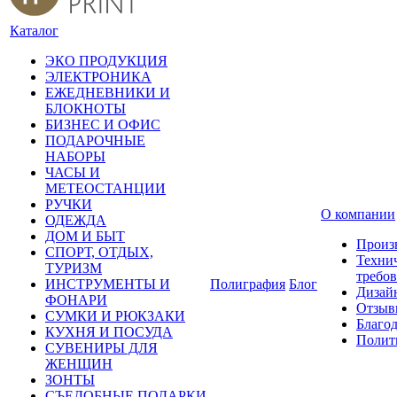
Каталог
ЭКО ПРОДУКЦИЯ
ЭЛЕКТРОНИКА
ЕЖЕДНЕВНИКИ И
БЛОКНОТЫ
БИЗНЕС И ОФИС
ПОДАРОЧНЫЕ
НАБОРЫ
ЧАСЫ И
МЕТЕОСТАНЦИИ
РУЧКИ
О компании
ОДЕЖДА
ДОМ И БЫТ
Произ
СПОРТ, ОТДЫХ,
Техни
ТУРИЗМ
требо
ИНСТРУМЕНТЫ И
Полиграфия
Блог
Дизай
ФОНАРИ
Отзыв
СУМКИ И РЮКЗАКИ
Благо
КУХНЯ И ПОСУДА
Полит
СУВЕНИРЫ ДЛЯ
ЖЕНЩИН
ЗОНТЫ
СЪЕДОБНЫЕ ПОДАРКИ