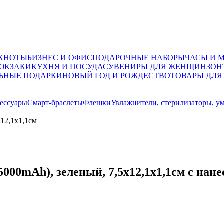
ОКНОТЫ
БИЗНЕС И ОФИС
ПОДАРОЧНЫЕ НАБОРЫ
ЧАСЫ И 
ЮКЗАКИ
КУХНЯ И ПОСУДА
СУВЕНИРЫ ДЛЯ ЖЕНЩИН
ЗОН
ЬНЫЕ ПОДАРКИ
НОВЫЙ ГОД И РОЖДЕСТВО
ТОВАРЫ ДЛЯ
ессуары
Смарт-браслеты
Флешки
Увлажнители, стерилизаторы, у
12,1х1,1см
00mAh), зеленый, 7,5х12,1х1,1см с нан