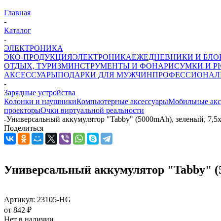
Главная
-
Каталог
-
ЭЛЕКТРОНИКА
ЭКО-ПРОДУКЦИЯ
ЭЛЕКТРОНИКА
ЕЖЕДНЕВНИКИ И БЛ
ОТДЫХ, ТУРИЗМ
ИНСТРУМЕНТЫ И ФОНАРИ
СУМКИ И Р
АКСЕССУАРЫ
ПОДАРКИ ДЛЯ МУЖЧИН
ПРОФЕССИОНАЛ
-
Зарядные устройства
Колонки и наушники
Компьютерные аксессуары
Мобильные акс
проекторы
Очки виртуальной реальности
-
Универсальный аккумулятор "Tabby" (5000mAh), зеленый, 7,5х
Поделиться
Универсальный аккумулятор "Tabby" (50
Артикул:
23105-HG
от
842 ₽
Нет в наличии