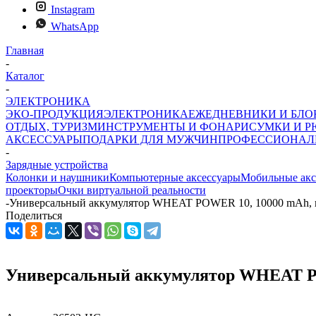
Instagram
WhatsApp
Главная
-
Каталог
-
ЭЛЕКТРОНИКА
ЭКО-ПРОДУКЦИЯ
ЭЛЕКТРОНИКА
ЕЖЕДНЕВНИКИ И БЛ
ОТДЫХ, ТУРИЗМ
ИНСТРУМЕНТЫ И ФОНАРИ
СУМКИ И Р
АКСЕССУАРЫ
ПОДАРКИ ДЛЯ МУЖЧИН
ПРОФЕССИОНАЛ
-
Зарядные устройства
Колонки и наушники
Компьютерные аксессуары
Мобильные акс
проекторы
Очки виртуальной реальности
-
Универсальный аккумулятор WHEAT POWER 10, 10000 mAh, 
Поделиться
Универсальный аккумулятор WHEAT PO