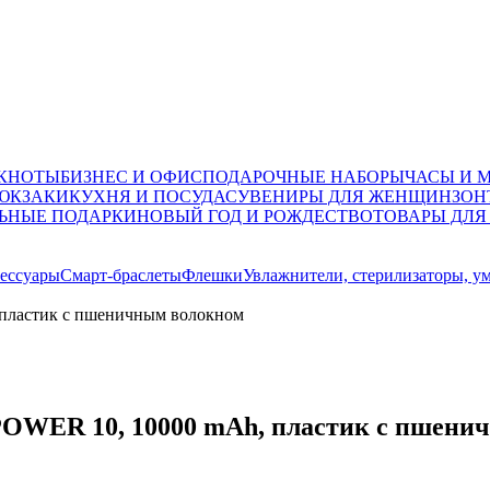
ОКНОТЫ
БИЗНЕС И ОФИС
ПОДАРОЧНЫЕ НАБОРЫ
ЧАСЫ И 
ЮКЗАКИ
КУХНЯ И ПОСУДА
СУВЕНИРЫ ДЛЯ ЖЕНЩИН
ЗОН
ЬНЫЕ ПОДАРКИ
НОВЫЙ ГОД И РОЖДЕСТВО
ТОВАРЫ ДЛЯ
ессуары
Смарт-браслеты
Флешки
Увлажнители, стерилизаторы, у
пластик с пшеничным волокном
WER 10, 10000 mAh, пластик с пшеничн