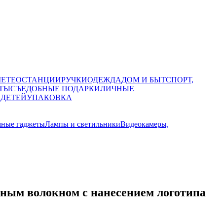
МЕТЕОСТАНЦИИ
РУЧКИ
ОДЕЖДА
ДОМ И БЫТ
СПОРТ,
ТЫ
СЪЕДОБНЫЕ ПОДАРКИ
ЛИЧНЫЕ
 ДЕТЕЙ
УПАКОВКА
мные гаджеты
Лампы и светильники
Видеокамеры,
ым волокном с нанесением логотипа