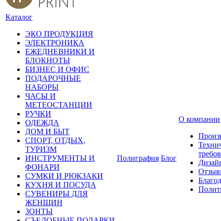
Каталог
ЭКО ПРОДУКЦИЯ
ЭЛЕКТРОНИКА
ЕЖЕДНЕВНИКИ И
БЛОКНОТЫ
БИЗНЕС И ОФИС
ПОДАРОЧНЫЕ
НАБОРЫ
ЧАСЫ И
МЕТЕОСТАНЦИИ
РУЧКИ
О компании
ОДЕЖДА
ДОМ И БЫТ
Произ
СПОРТ, ОТДЫХ,
Техни
ТУРИЗМ
требо
ИНСТРУМЕНТЫ И
Полиграфия
Блог
Дизай
ФОНАРИ
Отзыв
СУМКИ И РЮКЗАКИ
Благо
КУХНЯ И ПОСУДА
Полит
СУВЕНИРЫ ДЛЯ
ЖЕНЩИН
ЗОНТЫ
СЪЕДОБНЫЕ ПОДАРКИ