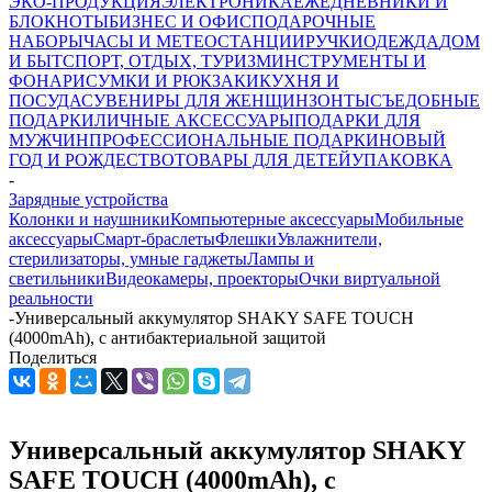
ЭКО-ПРОДУКЦИЯ
ЭЛЕКТРОНИКА
ЕЖЕДНЕВНИКИ И
БЛОКНОТЫ
БИЗНЕС И ОФИС
ПОДАРОЧНЫЕ
НАБОРЫ
ЧАСЫ И МЕТЕОСТАНЦИИ
РУЧКИ
ОДЕЖДА
ДОМ
И БЫТ
СПОРТ, ОТДЫХ, ТУРИЗМ
ИНСТРУМЕНТЫ И
ФОНАРИ
СУМКИ И РЮКЗАКИ
КУХНЯ И
ПОСУДА
СУВЕНИРЫ ДЛЯ ЖЕНЩИН
ЗОНТЫ
СЪЕДОБНЫЕ
ПОДАРКИ
ЛИЧНЫЕ АКСЕССУАРЫ
ПОДАРКИ ДЛЯ
МУЖЧИН
ПРОФЕССИОНАЛЬНЫЕ ПОДАРКИ
НОВЫЙ
ГОД И РОЖДЕСТВО
ТОВАРЫ ДЛЯ ДЕТЕЙ
УПАКОВКА
-
Зарядные устройства
Колонки и наушники
Компьютерные аксессуары
Мобильные
аксессуары
Смарт-браслеты
Флешки
Увлажнители,
стерилизаторы, умные гаджеты
Лампы и
светильники
Видеокамеры, проекторы
Очки виртуальной
реальности
-
Универсальный аккумулятор SHAKY SAFE TOUCH
(4000mAh), с антибактериальной защитой
Поделиться
Универсальный аккумулятор SHAKY
SAFE TOUCH (4000mAh), с