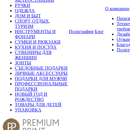
МЕТЕОСТАНЦИИ
РУЧКИ
О компании
ОДЕЖДА
ДОМ И БЫТ
Произ
СПОРТ, ОТДЫХ,
Техни
ТУРИЗМ
требо
ИНСТРУМЕНТЫ И
Полиграфия
Блог
Дизай
ФОНАРИ
Отзыв
СУМКИ И РЮКЗАКИ
Благо
КУХНЯ И ПОСУДА
Полит
СУВЕНИРЫ ДЛЯ
ЖЕНЩИН
ЗОНТЫ
СЪЕДОБНЫЕ ПОДАРКИ
ЛИЧНЫЕ АКСЕССУАРЫ
ПОДАРКИ ДЛЯ МУЖЧИ
ПРОФЕССИОНАЛЬНЫЕ
ПОДАРКИ
НОВЫЙ ГОД И
РОЖДЕСТВО
ТОВАРЫ ДЛЯ ДЕТЕЙ
УПАКОВКА