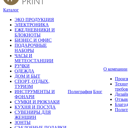
Каталог
ЭКО ПРОДУКЦИЯ
ЭЛЕКТРОНИКА
ЕЖЕДНЕВНИКИ И
БЛОКНОТЫ
БИЗНЕС И ОФИС
ПОДАРОЧНЫЕ
НАБОРЫ
ЧАСЫ И
МЕТЕОСТАНЦИИ
РУЧКИ
О компании
ОДЕЖДА
ДОМ И БЫТ
Произ
СПОРТ, ОТДЫХ,
Техни
ТУРИЗМ
требо
ИНСТРУМЕНТЫ И
Полиграфия
Блог
Дизай
ФОНАРИ
Отзыв
СУМКИ И РЮКЗАКИ
Благо
КУХНЯ И ПОСУДА
Полит
СУВЕНИРЫ ДЛЯ
ЖЕНЩИН
ЗОНТЫ
СЪЕДОБНЫЕ ПОДАРКИ