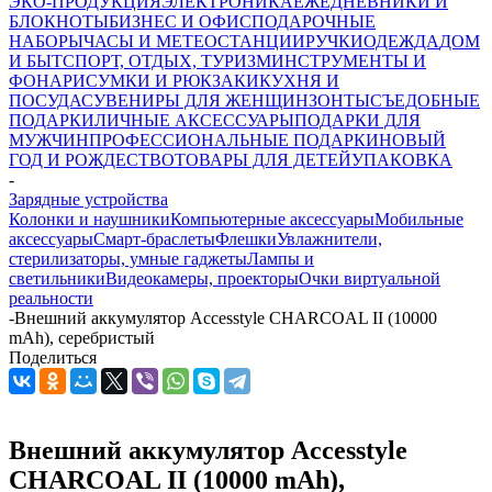
ЭКО-ПРОДУКЦИЯ
ЭЛЕКТРОНИКА
ЕЖЕДНЕВНИКИ И
БЛОКНОТЫ
БИЗНЕС И ОФИС
ПОДАРОЧНЫЕ
НАБОРЫ
ЧАСЫ И МЕТЕОСТАНЦИИ
РУЧКИ
ОДЕЖДА
ДОМ
И БЫТ
СПОРТ, ОТДЫХ, ТУРИЗМ
ИНСТРУМЕНТЫ И
ФОНАРИ
СУМКИ И РЮКЗАКИ
КУХНЯ И
ПОСУДА
СУВЕНИРЫ ДЛЯ ЖЕНЩИН
ЗОНТЫ
СЪЕДОБНЫЕ
ПОДАРКИ
ЛИЧНЫЕ АКСЕССУАРЫ
ПОДАРКИ ДЛЯ
МУЖЧИН
ПРОФЕССИОНАЛЬНЫЕ ПОДАРКИ
НОВЫЙ
ГОД И РОЖДЕСТВО
ТОВАРЫ ДЛЯ ДЕТЕЙ
УПАКОВКА
-
Зарядные устройства
Колонки и наушники
Компьютерные аксессуары
Мобильные
аксессуары
Смарт-браслеты
Флешки
Увлажнители,
стерилизаторы, умные гаджеты
Лампы и
светильники
Видеокамеры, проекторы
Очки виртуальной
реальности
-
Внешний аккумулятор Accesstyle CHARCOAL II (10000
mAh), серебристый
Поделиться
Внешний аккумулятор Accesstyle
CHARCOAL II (10000 mAh),