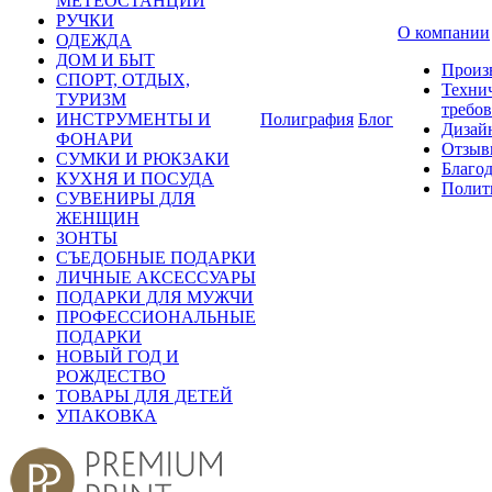
МЕТЕОСТАНЦИИ
РУЧКИ
О компании
ОДЕЖДА
ДОМ И БЫТ
Произ
СПОРТ, ОТДЫХ,
Техни
ТУРИЗМ
требо
ИНСТРУМЕНТЫ И
Полиграфия
Блог
Дизай
ФОНАРИ
Отзыв
СУМКИ И РЮКЗАКИ
Благо
КУХНЯ И ПОСУДА
Полит
СУВЕНИРЫ ДЛЯ
ЖЕНЩИН
ЗОНТЫ
СЪЕДОБНЫЕ ПОДАРКИ
ЛИЧНЫЕ АКСЕССУАРЫ
ПОДАРКИ ДЛЯ МУЖЧИ
ПРОФЕССИОНАЛЬНЫЕ
ПОДАРКИ
НОВЫЙ ГОД И
РОЖДЕСТВО
ТОВАРЫ ДЛЯ ДЕТЕЙ
УПАКОВКА