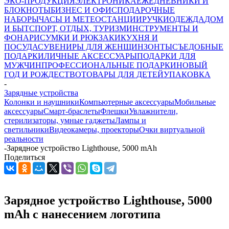
ЭКО-ПРОДУКЦИЯ
ЭЛЕКТРОНИКА
ЕЖЕДНЕВНИКИ И
БЛОКНОТЫ
БИЗНЕС И ОФИС
ПОДАРОЧНЫЕ
НАБОРЫ
ЧАСЫ И МЕТЕОСТАНЦИИ
РУЧКИ
ОДЕЖДА
ДОМ
И БЫТ
СПОРТ, ОТДЫХ, ТУРИЗМ
ИНСТРУМЕНТЫ И
ФОНАРИ
СУМКИ И РЮКЗАКИ
КУХНЯ И
ПОСУДА
СУВЕНИРЫ ДЛЯ ЖЕНЩИН
ЗОНТЫ
СЪЕДОБНЫЕ
ПОДАРКИ
ЛИЧНЫЕ АКСЕССУАРЫ
ПОДАРКИ ДЛЯ
МУЖЧИН
ПРОФЕССИОНАЛЬНЫЕ ПОДАРКИ
НОВЫЙ
ГОД И РОЖДЕСТВО
ТОВАРЫ ДЛЯ ДЕТЕЙ
УПАКОВКА
-
Зарядные устройства
Колонки и наушники
Компьютерные аксессуары
Мобильные
аксессуары
Смарт-браслеты
Флешки
Увлажнители,
стерилизаторы, умные гаджеты
Лампы и
светильники
Видеокамеры, проекторы
Очки виртуальной
реальности
-
Зарядное устройство Lighthouse, 5000 mAh
Поделиться
Зарядное устройство Lighthouse, 5000
mAh с нанесением логотипа