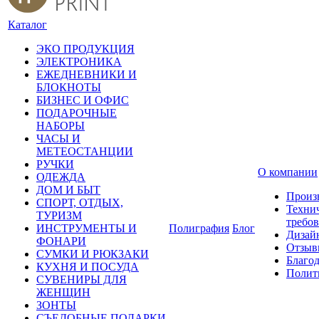
Каталог
ЭКО ПРОДУКЦИЯ
ЭЛЕКТРОНИКА
ЕЖЕДНЕВНИКИ И
БЛОКНОТЫ
БИЗНЕС И ОФИС
ПОДАРОЧНЫЕ
НАБОРЫ
ЧАСЫ И
МЕТЕОСТАНЦИИ
РУЧКИ
О компании
ОДЕЖДА
ДОМ И БЫТ
Произ
СПОРТ, ОТДЫХ,
Техни
ТУРИЗМ
требо
ИНСТРУМЕНТЫ И
Полиграфия
Блог
Дизай
ФОНАРИ
Отзыв
СУМКИ И РЮКЗАКИ
Благо
КУХНЯ И ПОСУДА
Полит
СУВЕНИРЫ ДЛЯ
ЖЕНЩИН
ЗОНТЫ
СЪЕДОБНЫЕ ПОДАРКИ