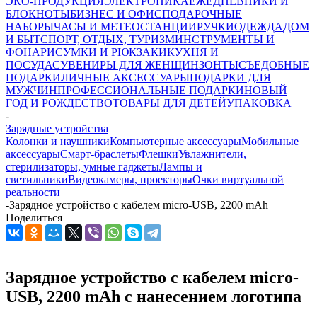
ЭКО-ПРОДУКЦИЯ
ЭЛЕКТРОНИКА
ЕЖЕДНЕВНИКИ И
БЛОКНОТЫ
БИЗНЕС И ОФИС
ПОДАРОЧНЫЕ
НАБОРЫ
ЧАСЫ И МЕТЕОСТАНЦИИ
РУЧКИ
ОДЕЖДА
ДОМ
И БЫТ
СПОРТ, ОТДЫХ, ТУРИЗМ
ИНСТРУМЕНТЫ И
ФОНАРИ
СУМКИ И РЮКЗАКИ
КУХНЯ И
ПОСУДА
СУВЕНИРЫ ДЛЯ ЖЕНЩИН
ЗОНТЫ
СЪЕДОБНЫЕ
ПОДАРКИ
ЛИЧНЫЕ АКСЕССУАРЫ
ПОДАРКИ ДЛЯ
МУЖЧИН
ПРОФЕССИОНАЛЬНЫЕ ПОДАРКИ
НОВЫЙ
ГОД И РОЖДЕСТВО
ТОВАРЫ ДЛЯ ДЕТЕЙ
УПАКОВКА
-
Зарядные устройства
Колонки и наушники
Компьютерные аксессуары
Мобильные
аксессуары
Смарт-браслеты
Флешки
Увлажнители,
стерилизаторы, умные гаджеты
Лампы и
светильники
Видеокамеры, проекторы
Очки виртуальной
реальности
-
Зарядное устройство с кабелем micro-USB, 2200 mAh
Поделиться
Зарядное устройство с кабелем micro-
USB, 2200 mAh с нанесением логотипа