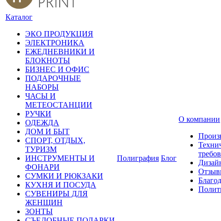
Каталог
ЭКО ПРОДУКЦИЯ
ЭЛЕКТРОНИКА
ЕЖЕДНЕВНИКИ И
БЛОКНОТЫ
БИЗНЕС И ОФИС
ПОДАРОЧНЫЕ
НАБОРЫ
ЧАСЫ И
МЕТЕОСТАНЦИИ
РУЧКИ
О компании
ОДЕЖДА
ДОМ И БЫТ
Произ
СПОРТ, ОТДЫХ,
Техни
ТУРИЗМ
требо
ИНСТРУМЕНТЫ И
Полиграфия
Блог
Дизай
ФОНАРИ
Отзыв
СУМКИ И РЮКЗАКИ
Благо
КУХНЯ И ПОСУДА
Полит
СУВЕНИРЫ ДЛЯ
ЖЕНЩИН
ЗОНТЫ
СЪЕДОБНЫЕ ПОДАРКИ