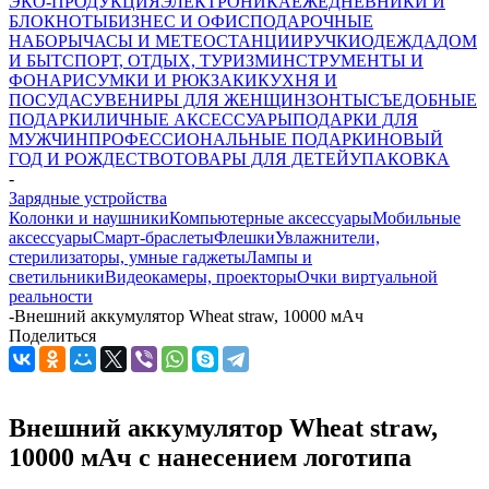
ЭКО-ПРОДУКЦИЯ
ЭЛЕКТРОНИКА
ЕЖЕДНЕВНИКИ И
БЛОКНОТЫ
БИЗНЕС И ОФИС
ПОДАРОЧНЫЕ
НАБОРЫ
ЧАСЫ И МЕТЕОСТАНЦИИ
РУЧКИ
ОДЕЖДА
ДОМ
И БЫТ
СПОРТ, ОТДЫХ, ТУРИЗМ
ИНСТРУМЕНТЫ И
ФОНАРИ
СУМКИ И РЮКЗАКИ
КУХНЯ И
ПОСУДА
СУВЕНИРЫ ДЛЯ ЖЕНЩИН
ЗОНТЫ
СЪЕДОБНЫЕ
ПОДАРКИ
ЛИЧНЫЕ АКСЕССУАРЫ
ПОДАРКИ ДЛЯ
МУЖЧИН
ПРОФЕССИОНАЛЬНЫЕ ПОДАРКИ
НОВЫЙ
ГОД И РОЖДЕСТВО
ТОВАРЫ ДЛЯ ДЕТЕЙ
УПАКОВКА
-
Зарядные устройства
Колонки и наушники
Компьютерные аксессуары
Мобильные
аксессуары
Смарт-браслеты
Флешки
Увлажнители,
стерилизаторы, умные гаджеты
Лампы и
светильники
Видеокамеры, проекторы
Очки виртуальной
реальности
-
Внешний аккумулятор Wheat straw, 10000 мАч
Поделиться
Внешний аккумулятор Wheat straw,
10000 мАч с нанесением логотипа