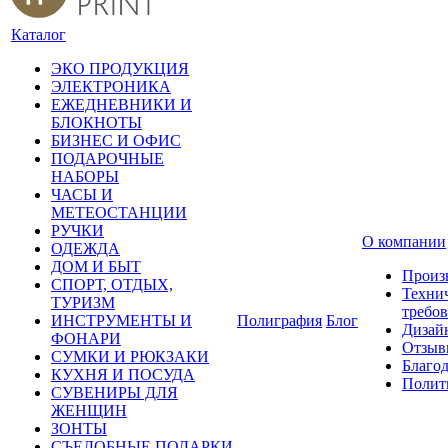
Каталог
ЭКО ПРОДУКЦИЯ
ЭЛЕКТРОНИКА
ЕЖЕДНЕВНИКИ И
БЛОКНОТЫ
БИЗНЕС И ОФИС
ПОДАРОЧНЫЕ
НАБОРЫ
ЧАСЫ И
МЕТЕОСТАНЦИИ
РУЧКИ
О компании
ОДЕЖДА
ДОМ И БЫТ
Произ
СПОРТ, ОТДЫХ,
Техни
ТУРИЗМ
требо
ИНСТРУМЕНТЫ И
Полиграфия
Блог
Дизай
ФОНАРИ
Отзыв
СУМКИ И РЮКЗАКИ
Благо
КУХНЯ И ПОСУДА
Полит
СУВЕНИРЫ ДЛЯ
ЖЕНЩИН
ЗОНТЫ
СЪЕДОБНЫЕ ПОДАРКИ