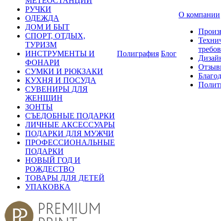
МЕТЕОСТАНЦИИ
РУЧКИ
О компании
ОДЕЖДА
ДОМ И БЫТ
Произ
СПОРТ, ОТДЫХ,
Техни
ТУРИЗМ
требо
ИНСТРУМЕНТЫ И
Полиграфия
Блог
Дизай
ФОНАРИ
Отзыв
СУМКИ И РЮКЗАКИ
Благо
КУХНЯ И ПОСУДА
Полит
СУВЕНИРЫ ДЛЯ
ЖЕНЩИН
ЗОНТЫ
СЪЕДОБНЫЕ ПОДАРКИ
ЛИЧНЫЕ АКСЕССУАРЫ
ПОДАРКИ ДЛЯ МУЖЧИ
ПРОФЕССИОНАЛЬНЫЕ
ПОДАРКИ
НОВЫЙ ГОД И
РОЖДЕСТВО
ТОВАРЫ ДЛЯ ДЕТЕЙ
УПАКОВКА