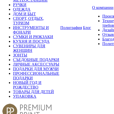
МЕТЕОСТАНЦИИ
РУЧКИ
О компании
ОДЕЖДА
ДОМ И БЫТ
Произ
СПОРТ, ОТДЫХ,
Техни
ТУРИЗМ
требо
ИНСТРУМЕНТЫ И
Полиграфия
Блог
Дизай
ФОНАРИ
Отзыв
СУМКИ И РЮКЗАКИ
Благо
КУХНЯ И ПОСУДА
Полит
СУВЕНИРЫ ДЛЯ
ЖЕНЩИН
ЗОНТЫ
СЪЕДОБНЫЕ ПОДАРКИ
ЛИЧНЫЕ АКСЕССУАРЫ
ПОДАРКИ ДЛЯ МУЖЧИ
ПРОФЕССИОНАЛЬНЫЕ
ПОДАРКИ
НОВЫЙ ГОД И
РОЖДЕСТВО
ТОВАРЫ ДЛЯ ДЕТЕЙ
УПАКОВКА