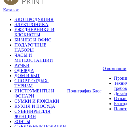
Каталог
ЭКО ПРОДУКЦИЯ
ЭЛЕКТРОНИКА
ЕЖЕДНЕВНИКИ И
БЛОКНОТЫ
БИЗНЕС И ОФИС
ПОДАРОЧНЫЕ
НАБОРЫ
ЧАСЫ И
МЕТЕОСТАНЦИИ
РУЧКИ
О компании
ОДЕЖДА
ДОМ И БЫТ
Произ
СПОРТ, ОТДЫХ,
Техни
ТУРИЗМ
требо
ИНСТРУМЕНТЫ И
Полиграфия
Блог
Дизай
ФОНАРИ
Отзыв
СУМКИ И РЮКЗАКИ
Благо
КУХНЯ И ПОСУДА
Полит
СУВЕНИРЫ ДЛЯ
ЖЕНЩИН
ЗОНТЫ
СЪЕДОБНЫЕ ПОДАРКИ