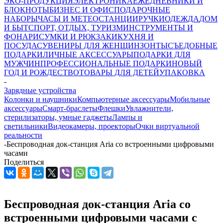
ЭКО-ПРОДУКЦИЯ
ЭЛЕКТРОНИКА
ЕЖЕДНЕВНИКИ И
БЛОКНОТЫ
БИЗНЕС И ОФИС
ПОДАРОЧНЫЕ
НАБОРЫ
ЧАСЫ И МЕТЕОСТАНЦИИ
РУЧКИ
ОДЕЖДА
ДОМ
И БЫТ
СПОРТ, ОТДЫХ, ТУРИЗМ
ИНСТРУМЕНТЫ И
ФОНАРИ
СУМКИ И РЮКЗАКИ
КУХНЯ И
ПОСУДА
СУВЕНИРЫ ДЛЯ ЖЕНЩИН
ЗОНТЫ
СЪЕДОБНЫЕ
ПОДАРКИ
ЛИЧНЫЕ АКСЕССУАРЫ
ПОДАРКИ ДЛЯ
МУЖЧИН
ПРОФЕССИОНАЛЬНЫЕ ПОДАРКИ
НОВЫЙ
ГОД И РОЖДЕСТВО
ТОВАРЫ ДЛЯ ДЕТЕЙ
УПАКОВКА
-
Зарядные устройства
Колонки и наушники
Компьютерные аксессуары
Мобильные
аксессуары
Смарт-браслеты
Флешки
Увлажнители,
стерилизаторы, умные гаджеты
Лампы и
светильники
Видеокамеры, проекторы
Очки виртуальной
реальности
-
Беспроводная док-станция Aria со встроенными цифровыми
часами
Поделиться
Беспроводная док-станция Aria со
встроенными цифровыми часами с