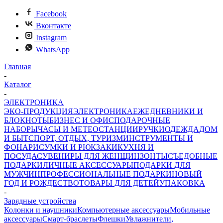
Facebook
Вконтакте
Instagram
WhatsApp
Главная
-
Каталог
-
ЭЛЕКТРОНИКА
ЭКО-ПРОДУКЦИЯ
ЭЛЕКТРОНИКА
ЕЖЕДНЕВНИКИ И
БЛОКНОТЫ
БИЗНЕС И ОФИС
ПОДАРОЧНЫЕ
НАБОРЫ
ЧАСЫ И МЕТЕОСТАНЦИИ
РУЧКИ
ОДЕЖДА
ДОМ
И БЫТ
СПОРТ, ОТДЫХ, ТУРИЗМ
ИНСТРУМЕНТЫ И
ФОНАРИ
СУМКИ И РЮКЗАКИ
КУХНЯ И
ПОСУДА
СУВЕНИРЫ ДЛЯ ЖЕНЩИН
ЗОНТЫ
СЪЕДОБНЫЕ
ПОДАРКИ
ЛИЧНЫЕ АКСЕССУАРЫ
ПОДАРКИ ДЛЯ
МУЖЧИН
ПРОФЕССИОНАЛЬНЫЕ ПОДАРКИ
НОВЫЙ
ГОД И РОЖДЕСТВО
ТОВАРЫ ДЛЯ ДЕТЕЙ
УПАКОВКА
-
Зарядные устройства
Колонки и наушники
Компьютерные аксессуары
Мобильные
аксессуары
Смарт-браслеты
Флешки
Увлажнители,