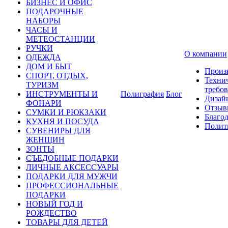
БИЗНЕС И ОФИС
ПОДАРОЧНЫЕ
НАБОРЫ
ЧАСЫ И
МЕТЕОСТАНЦИИ
РУЧКИ
О компании
ОДЕЖДА
ДОМ И БЫТ
Произ
СПОРТ, ОТДЫХ,
Техни
ТУРИЗМ
требо
ИНСТРУМЕНТЫ И
Полиграфия
Блог
Дизай
ФОНАРИ
Отзыв
СУМКИ И РЮКЗАКИ
Благо
КУХНЯ И ПОСУДА
Полит
СУВЕНИРЫ ДЛЯ
ЖЕНЩИН
ЗОНТЫ
СЪЕДОБНЫЕ ПОДАРКИ
ЛИЧНЫЕ АКСЕССУАРЫ
ПОДАРКИ ДЛЯ МУЖЧИ
ПРОФЕССИОНАЛЬНЫЕ
ПОДАРКИ
НОВЫЙ ГОД И
РОЖДЕСТВО
ТОВАРЫ ДЛЯ ДЕТЕЙ