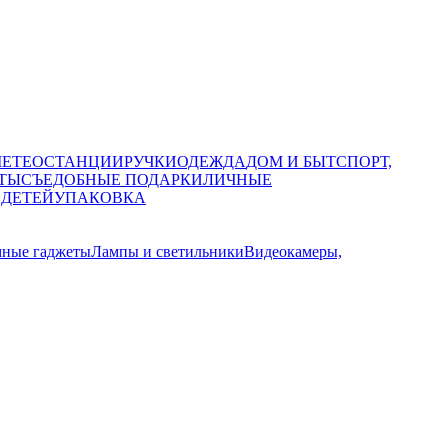
МЕТЕОСТАНЦИИ
РУЧКИ
ОДЕЖДА
ДОМ И БЫТ
СПОРТ,
ТЫ
СЪЕДОБНЫЕ ПОДАРКИ
ЛИЧНЫЕ
 ДЕТЕЙ
УПАКОВКА
мные гаджеты
Лампы и светильники
Видеокамеры,