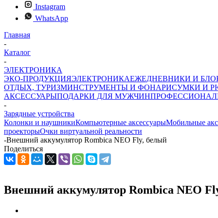
Instagram
WhatsApp
Главная
-
Каталог
-
ЭЛЕКТРОНИКА
ЭКО-ПРОДУКЦИЯ
ЭЛЕКТРОНИКА
ЕЖЕДНЕВНИКИ И БЛ
ОТДЫХ, ТУРИЗМ
ИНСТРУМЕНТЫ И ФОНАРИ
СУМКИ И Р
АКСЕССУАРЫ
ПОДАРКИ ДЛЯ МУЖЧИН
ПРОФЕССИОНАЛ
-
Зарядные устройства
Колонки и наушники
Компьютерные аксессуары
Мобильные акс
проекторы
Очки виртуальной реальности
-
Внешний аккумулятор Rombica NEO Fly, белый
Поделиться
Внешний аккумулятор Rombica NEO Fly