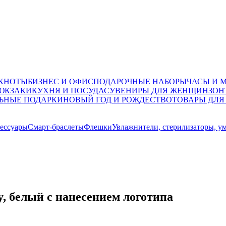
ОКНОТЫ
БИЗНЕС И ОФИС
ПОДАРОЧНЫЕ НАБОРЫ
ЧАСЫ И 
ЮКЗАКИ
КУХНЯ И ПОСУДА
СУВЕНИРЫ ДЛЯ ЖЕНЩИН
ЗОН
ЬНЫЕ ПОДАРКИ
НОВЫЙ ГОД И РОЖДЕСТВО
ТОВАРЫ ДЛЯ
ессуары
Смарт-браслеты
Флешки
Увлажнители, стерилизаторы, у
, белый с нанесением логотипа