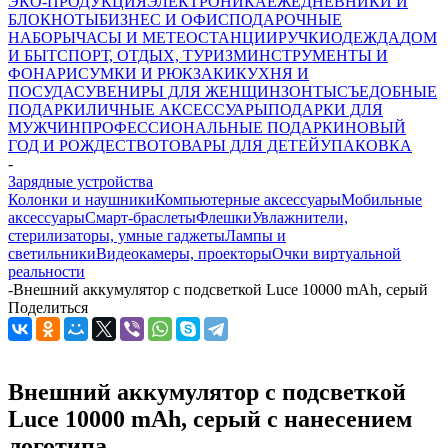
ЭКО-ПРОДУКЦИЯ
ЭЛЕКТРОНИКА
ЕЖЕДНЕВНИКИ И
БЛОКНОТЫ
БИЗНЕС И ОФИС
ПОДАРОЧНЫЕ
НАБОРЫ
ЧАСЫ И МЕТЕОСТАНЦИИ
РУЧКИ
ОДЕЖДА
ДОМ
И БЫТ
СПОРТ, ОТДЫХ, ТУРИЗМ
ИНСТРУМЕНТЫ И
ФОНАРИ
СУМКИ И РЮКЗАКИ
КУХНЯ И
ПОСУДА
СУВЕНИРЫ ДЛЯ ЖЕНЩИН
ЗОНТЫ
СЪЕДОБНЫЕ
ПОДАРКИ
ЛИЧНЫЕ АКСЕССУАРЫ
ПОДАРКИ ДЛЯ
МУЖЧИН
ПРОФЕССИОНАЛЬНЫЕ ПОДАРКИ
НОВЫЙ
ГОД И РОЖДЕСТВО
ТОВАРЫ ДЛЯ ДЕТЕЙ
УПАКОВКА
-
Зарядные устройства
Колонки и наушники
Компьютерные аксессуары
Мобильные
аксессуары
Смарт-браслеты
Флешки
Увлажнители,
стерилизаторы, умные гаджеты
Лампы и
светильники
Видеокамеры, проекторы
Очки виртуальной
реальности
-
Внешний аккумулятор с подсветкой Luce 10000 mAh, серый
Поделиться
Внешний аккумулятор с подсветкой
Luce 10000 mAh, серый с нанесением
логотипа