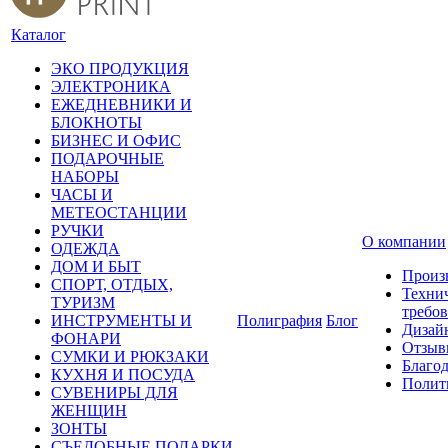
Каталог
ЭКО ПРОДУКЦИЯ
ЭЛЕКТРОНИКА
ЕЖЕДНЕВНИКИ И
БЛОКНОТЫ
БИЗНЕС И ОФИС
ПОДАРОЧНЫЕ
НАБОРЫ
ЧАСЫ И
МЕТЕОСТАНЦИИ
РУЧКИ
О компании
ОДЕЖДА
ДОМ И БЫТ
Произ
СПОРТ, ОТДЫХ,
Техни
ТУРИЗМ
требо
ИНСТРУМЕНТЫ И
Полиграфия
Блог
Дизай
ФОНАРИ
Отзыв
СУМКИ И РЮКЗАКИ
Благо
КУХНЯ И ПОСУДА
Полит
СУВЕНИРЫ ДЛЯ
ЖЕНЩИН
ЗОНТЫ
СЪЕДОБНЫЕ ПОДАРКИ