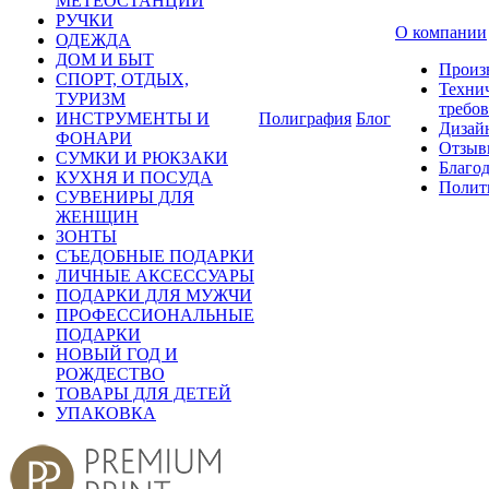
МЕТЕОСТАНЦИИ
РУЧКИ
О компании
ОДЕЖДА
ДОМ И БЫТ
Произ
СПОРТ, ОТДЫХ,
Техни
ТУРИЗМ
требо
ИНСТРУМЕНТЫ И
Полиграфия
Блог
Дизай
ФОНАРИ
Отзыв
СУМКИ И РЮКЗАКИ
Благо
КУХНЯ И ПОСУДА
Полит
СУВЕНИРЫ ДЛЯ
ЖЕНЩИН
ЗОНТЫ
СЪЕДОБНЫЕ ПОДАРКИ
ЛИЧНЫЕ АКСЕССУАРЫ
ПОДАРКИ ДЛЯ МУЖЧИ
ПРОФЕССИОНАЛЬНЫЕ
ПОДАРКИ
НОВЫЙ ГОД И
РОЖДЕСТВО
ТОВАРЫ ДЛЯ ДЕТЕЙ
УПАКОВКА