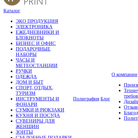
Каталог
ЭКО ПРОДУКЦИЯ
ЭЛЕКТРОНИКА
ЕЖЕДНЕВНИКИ И
БЛОКНОТЫ
БИЗНЕС И ОФИС
ПОДАРОЧНЫЕ
НАБОРЫ
ЧАСЫ И
МЕТЕОСТАНЦИИ
РУЧКИ
О компании
ОДЕЖДА
ДОМ И БЫТ
Произ
СПОРТ, ОТДЫХ,
Техни
ТУРИЗМ
требо
ИНСТРУМЕНТЫ И
Полиграфия
Блог
Дизай
ФОНАРИ
Отзыв
СУМКИ И РЮКЗАКИ
Благо
КУХНЯ И ПОСУДА
Полит
СУВЕНИРЫ ДЛЯ
ЖЕНЩИН
ЗОНТЫ
СЪЕДОБНЫЕ ПОДАРКИ