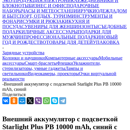
ЭКО-ПРОДУКЦИЯ
ЭЛЕКТРОНИКА
ЕЖЕДНЕВНИКИ И
БЛОКНОТЫ
БИЗНЕС И ОФИС
ПОДАРОЧНЫЕ
НАБОРЫ
ЧАСЫ И МЕТЕОСТАНЦИИ
РУЧКИ
ОДЕЖДА
ДОМ
И БЫТ
СПОРТ, ОТДЫХ, ТУРИЗМ
ИНСТРУМЕНТЫ И
ФОНАРИ
СУМКИ И РЮКЗАКИ
КУХНЯ И
ПОСУДА
СУВЕНИРЫ ДЛЯ ЖЕНЩИН
ЗОНТЫ
СЪЕДОБНЫЕ
ПОДАРКИ
ЛИЧНЫЕ АКСЕССУАРЫ
ПОДАРКИ ДЛЯ
МУЖЧИН
ПРОФЕССИОНАЛЬНЫЕ ПОДАРКИ
НОВЫЙ
ГОД И РОЖДЕСТВО
ТОВАРЫ ДЛЯ ДЕТЕЙ
УПАКОВКА
-
Зарядные устройства
Колонки и наушники
Компьютерные аксессуары
Мобильные
аксессуары
Смарт-браслеты
Флешки
Увлажнители,
стерилизаторы, умные гаджеты
Лампы и
светильники
Видеокамеры, проекторы
Очки виртуальной
реальности
-
Внешний аккумулятор с подсветкой Starlight Plus PB 10000
mAh, синий
Поделиться
Внешний аккумулятор с подсветкой
Starlight Plus PB 10000 mAh, синий с