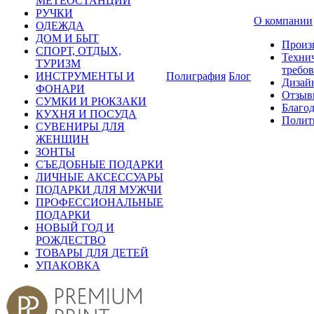
МЕТЕОСТАНЦИИ
РУЧКИ
О компании
ОДЕЖДА
ДОМ И БЫТ
Произ
СПОРТ, ОТДЫХ,
Техни
ТУРИЗМ
требо
ИНСТРУМЕНТЫ И
Полиграфия
Блог
Дизай
ФОНАРИ
Отзыв
СУМКИ И РЮКЗАКИ
Благо
КУХНЯ И ПОСУДА
Полит
СУВЕНИРЫ ДЛЯ
ЖЕНЩИН
ЗОНТЫ
СЪЕДОБНЫЕ ПОДАРКИ
ЛИЧНЫЕ АКСЕССУАРЫ
ПОДАРКИ ДЛЯ МУЖЧИ
ПРОФЕССИОНАЛЬНЫЕ
ПОДАРКИ
НОВЫЙ ГОД И
РОЖДЕСТВО
ТОВАРЫ ДЛЯ ДЕТЕЙ
УПАКОВКА