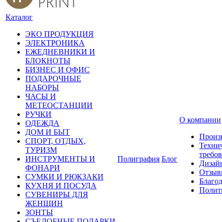
Каталог
ЭКО ПРОДУКЦИЯ
ЭЛЕКТРОНИКА
ЕЖЕДНЕВНИКИ И
БЛОКНОТЫ
БИЗНЕС И ОФИС
ПОДАРОЧНЫЕ
НАБОРЫ
ЧАСЫ И
МЕТЕОСТАНЦИИ
РУЧКИ
О компании
ОДЕЖДА
ДОМ И БЫТ
Произ
СПОРТ, ОТДЫХ,
Техни
ТУРИЗМ
требо
ИНСТРУМЕНТЫ И
Полиграфия
Блог
Дизай
ФОНАРИ
Отзыв
СУМКИ И РЮКЗАКИ
Благо
КУХНЯ И ПОСУДА
Полит
СУВЕНИРЫ ДЛЯ
ЖЕНЩИН
ЗОНТЫ
СЪЕДОБНЫЕ ПОДАРКИ