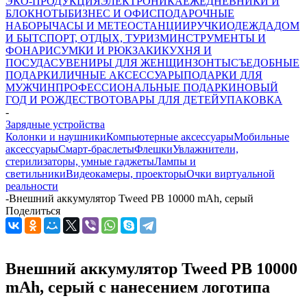
ЭКО-ПРОДУКЦИЯ
ЭЛЕКТРОНИКА
ЕЖЕДНЕВНИКИ И
БЛОКНОТЫ
БИЗНЕС И ОФИС
ПОДАРОЧНЫЕ
НАБОРЫ
ЧАСЫ И МЕТЕОСТАНЦИИ
РУЧКИ
ОДЕЖДА
ДОМ
И БЫТ
СПОРТ, ОТДЫХ, ТУРИЗМ
ИНСТРУМЕНТЫ И
ФОНАРИ
СУМКИ И РЮКЗАКИ
КУХНЯ И
ПОСУДА
СУВЕНИРЫ ДЛЯ ЖЕНЩИН
ЗОНТЫ
СЪЕДОБНЫЕ
ПОДАРКИ
ЛИЧНЫЕ АКСЕССУАРЫ
ПОДАРКИ ДЛЯ
МУЖЧИН
ПРОФЕССИОНАЛЬНЫЕ ПОДАРКИ
НОВЫЙ
ГОД И РОЖДЕСТВО
ТОВАРЫ ДЛЯ ДЕТЕЙ
УПАКОВКА
-
Зарядные устройства
Колонки и наушники
Компьютерные аксессуары
Мобильные
аксессуары
Смарт-браслеты
Флешки
Увлажнители,
стерилизаторы, умные гаджеты
Лампы и
светильники
Видеокамеры, проекторы
Очки виртуальной
реальности
-
Внешний аккумулятор Tweed PB 10000 mAh, серый
Поделиться
Внешний аккумулятор Tweed PB 10000
mAh, серый с нанесением логотипа