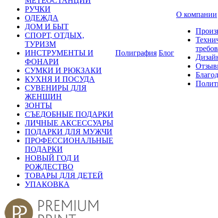
МЕТЕОСТАНЦИИ
РУЧКИ
О компании
ОДЕЖДА
ДОМ И БЫТ
Произ
СПОРТ, ОТДЫХ,
Техни
ТУРИЗМ
требо
ИНСТРУМЕНТЫ И
Полиграфия
Блог
Дизай
ФОНАРИ
Отзыв
СУМКИ И РЮКЗАКИ
Благо
КУХНЯ И ПОСУДА
Полит
СУВЕНИРЫ ДЛЯ
ЖЕНЩИН
ЗОНТЫ
СЪЕДОБНЫЕ ПОДАРКИ
ЛИЧНЫЕ АКСЕССУАРЫ
ПОДАРКИ ДЛЯ МУЖЧИ
ПРОФЕССИОНАЛЬНЫЕ
ПОДАРКИ
НОВЫЙ ГОД И
РОЖДЕСТВО
ТОВАРЫ ДЛЯ ДЕТЕЙ
УПАКОВКА