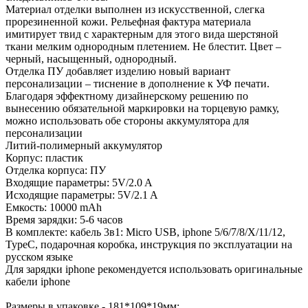
Материал отделки выполнен из искусственной, слегка
прорезиненной кожи. Рельефная фактура материала
имитирует твид с характерным для этого вида шерстяной
ткани мелким однородным плетением. Не блестит. Цвет –
черный, насыщенный, однородный.
Отделка ПУ добавляет изделию новый вариант
персонализации – тиснение в дополнение к УФ печати.
Благодаря эффектному дизайнерскому решению по
вынесению обязательной маркировки на торцевую рамку,
можно использовать обе стороны аккумулятора для
персонализации
Литий-полимерный аккумулятор
Корпус: пластик
Отделка корпуса: ПУ
Входящие параметры: 5V/2.0 A
Исходящие параметры: 5V/2.1 A
Емкость: 10000 mAh
Время зарядки: 5-6 часов
В комплекте: кабель 3в1: Micro USB, iphone 5/6/7/8/X/11/12,
TypeC, подарочная коробка, инструкция по эксплуатации на
русском языке
Для зарядки iphone рекомендуется использовать оригинальные
кабели iphone
Размеры в упаковке - 181*109*19мм;