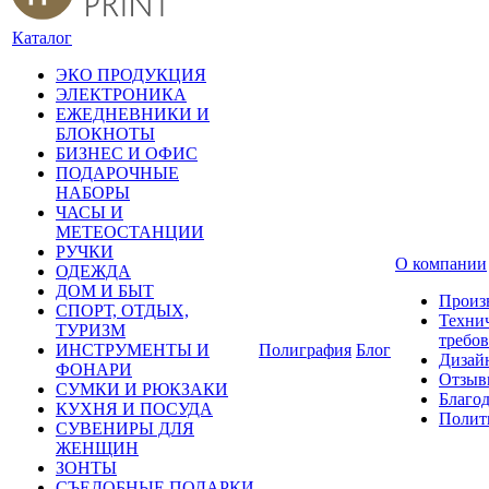
Каталог
ЭКО ПРОДУКЦИЯ
ЭЛЕКТРОНИКА
ЕЖЕДНЕВНИКИ И
БЛОКНОТЫ
БИЗНЕС И ОФИС
ПОДАРОЧНЫЕ
НАБОРЫ
ЧАСЫ И
МЕТЕОСТАНЦИИ
РУЧКИ
О компании
ОДЕЖДА
ДОМ И БЫТ
Произ
СПОРТ, ОТДЫХ,
Техни
ТУРИЗМ
требо
ИНСТРУМЕНТЫ И
Полиграфия
Блог
Дизай
ФОНАРИ
Отзыв
СУМКИ И РЮКЗАКИ
Благо
КУХНЯ И ПОСУДА
Полит
СУВЕНИРЫ ДЛЯ
ЖЕНЩИН
ЗОНТЫ
СЪЕДОБНЫЕ ПОДАРКИ