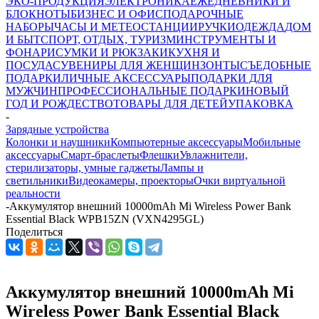
ЭКО-ПРОДУКЦИЯ
ЭЛЕКТРОНИКА
ЕЖЕДНЕВНИКИ И
БЛОКНОТЫ
БИЗНЕС И ОФИС
ПОДАРОЧНЫЕ
НАБОРЫ
ЧАСЫ И МЕТЕОСТАНЦИИ
РУЧКИ
ОДЕЖДА
ДОМ
И БЫТ
СПОРТ, ОТДЫХ, ТУРИЗМ
ИНСТРУМЕНТЫ И
ФОНАРИ
СУМКИ И РЮКЗАКИ
КУХНЯ И
ПОСУДА
СУВЕНИРЫ ДЛЯ ЖЕНЩИН
ЗОНТЫ
СЪЕДОБНЫЕ
ПОДАРКИ
ЛИЧНЫЕ АКСЕССУАРЫ
ПОДАРКИ ДЛЯ
МУЖЧИН
ПРОФЕССИОНАЛЬНЫЕ ПОДАРКИ
НОВЫЙ
ГОД И РОЖДЕСТВО
ТОВАРЫ ДЛЯ ДЕТЕЙ
УПАКОВКА
-
Зарядные устройства
Колонки и наушники
Компьютерные аксессуары
Мобильные
аксессуары
Смарт-браслеты
Флешки
Увлажнители,
стерилизаторы, умные гаджеты
Лампы и
светильники
Видеокамеры, проекторы
Очки виртуальной
реальности
-
Аккумулятор внешний 10000mAh Mi Wireless Power Bank
Essential Black WPB15ZN (VXN4295GL)
Поделиться
Аккумулятор внешний 10000mAh Mi
Wireless Power Bank Essential Black