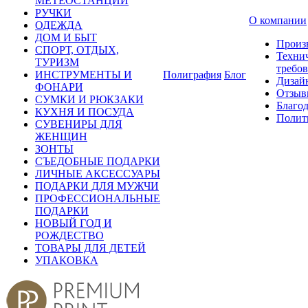
МЕТЕОСТАНЦИИ
РУЧКИ
О компании
ОДЕЖДА
ДОМ И БЫТ
Произ
СПОРТ, ОТДЫХ,
Техни
ТУРИЗМ
требо
ИНСТРУМЕНТЫ И
Полиграфия
Блог
Дизай
ФОНАРИ
Отзыв
СУМКИ И РЮКЗАКИ
Благо
КУХНЯ И ПОСУДА
Полит
СУВЕНИРЫ ДЛЯ
ЖЕНЩИН
ЗОНТЫ
СЪЕДОБНЫЕ ПОДАРКИ
ЛИЧНЫЕ АКСЕССУАРЫ
ПОДАРКИ ДЛЯ МУЖЧИ
ПРОФЕССИОНАЛЬНЫЕ
ПОДАРКИ
НОВЫЙ ГОД И
РОЖДЕСТВО
ТОВАРЫ ДЛЯ ДЕТЕЙ
УПАКОВКА