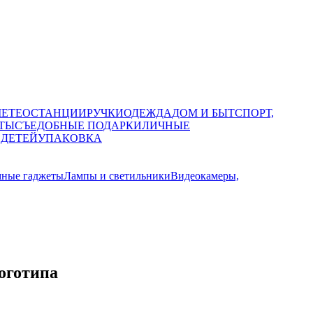
МЕТЕОСТАНЦИИ
РУЧКИ
ОДЕЖДА
ДОМ И БЫТ
СПОРТ,
ТЫ
СЪЕДОБНЫЕ ПОДАРКИ
ЛИЧНЫЕ
 ДЕТЕЙ
УПАКОВКА
мные гаджеты
Лампы и светильники
Видеокамеры,
оготипа