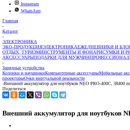
Instagram
WhatsApp
Главная
-
Каталог
-
ЭЛЕКТРОНИКА
ЭКО-ПРОДУКЦИЯ
ЭЛЕКТРОНИКА
ЕЖЕДНЕВНИКИ И БЛ
ОТДЫХ, ТУРИЗМ
ИНСТРУМЕНТЫ И ФОНАРИ
СУМКИ И Р
АКСЕССУАРЫ
ПОДАРКИ ДЛЯ МУЖЧИН
ПРОФЕССИОНАЛ
-
Зарядные устройства
Колонки и наушники
Компьютерные аксессуары
Мобильные акс
проекторы
Очки виртуальной реальности
-
Внешний аккумулятор для ноутбуков NEO PRO-400С, 38400 
Поделиться
Внешний аккумулятор для ноутбуков N