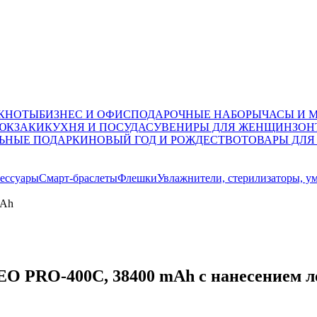
ОКНОТЫ
БИЗНЕС И ОФИС
ПОДАРОЧНЫЕ НАБОРЫ
ЧАСЫ И 
ЮКЗАКИ
КУХНЯ И ПОСУДА
СУВЕНИРЫ ДЛЯ ЖЕНЩИН
ЗОН
ЬНЫЕ ПОДАРКИ
НОВЫЙ ГОД И РОЖДЕСТВО
ТОВАРЫ ДЛЯ
ессуары
Смарт-браслеты
Флешки
Увлажнители, стерилизаторы, у
mAh
EO PRO-400С, 38400 mAh с нанесением л