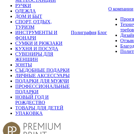
МЕТЕОСТАНЦИИ
РУЧКИ
О компании
ОДЕЖДА
ДОМ И БЫТ
Произ
СПОРТ, ОТДЫХ,
Техни
ТУРИЗМ
требо
ИНСТРУМЕНТЫ И
Полиграфия
Блог
Дизай
ФОНАРИ
Отзыв
СУМКИ И РЮКЗАКИ
Благо
КУХНЯ И ПОСУДА
Полит
СУВЕНИРЫ ДЛЯ
ЖЕНЩИН
ЗОНТЫ
СЪЕДОБНЫЕ ПОДАРКИ
ЛИЧНЫЕ АКСЕССУАРЫ
ПОДАРКИ ДЛЯ МУЖЧИ
ПРОФЕССИОНАЛЬНЫЕ
ПОДАРКИ
НОВЫЙ ГОД И
РОЖДЕСТВО
ТОВАРЫ ДЛЯ ДЕТЕЙ
УПАКОВКА