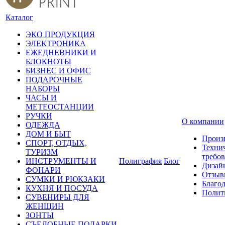
Каталог
ЭКО ПРОДУКЦИЯ
ЭЛЕКТРОНИКА
ЕЖЕДНЕВНИКИ И
БЛОКНОТЫ
БИЗНЕС И ОФИС
ПОДАРОЧНЫЕ
НАБОРЫ
ЧАСЫ И
МЕТЕОСТАНЦИИ
РУЧКИ
О компании
ОДЕЖДА
ДОМ И БЫТ
Произ
СПОРТ, ОТДЫХ,
Техни
ТУРИЗМ
требо
ИНСТРУМЕНТЫ И
Полиграфия
Блог
Дизай
ФОНАРИ
Отзыв
СУМКИ И РЮКЗАКИ
Благо
КУХНЯ И ПОСУДА
Полит
СУВЕНИРЫ ДЛЯ
ЖЕНЩИН
ЗОНТЫ
СЪЕДОБНЫЕ ПОДАРКИ