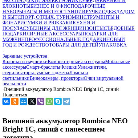
ЭКО-ПРОДУКЦИЯ
ЭЛЕКТРОНИКА
ЕЖЕДНЕВНИКИ И
БЛОКНОТЫ
БИЗНЕС И ОФИС
ПОДАРОЧНЫЕ
НАБОРЫ
ЧАСЫ И МЕТЕОСТАНЦИИ
РУЧКИ
ОДЕЖДА
ДОМ
И БЫТ
СПОРТ, ОТДЫХ, ТУРИЗМ
ИНСТРУМЕНТЫ И
ФОНАРИ
СУМКИ И РЮКЗАКИ
КУХНЯ И
ПОСУДА
СУВЕНИРЫ ДЛЯ ЖЕНЩИН
ЗОНТЫ
СЪЕДОБНЫЕ
ПОДАРКИ
ЛИЧНЫЕ АКСЕССУАРЫ
ПОДАРКИ ДЛЯ
МУЖЧИН
ПРОФЕССИОНАЛЬНЫЕ ПОДАРКИ
НОВЫЙ
ГОД И РОЖДЕСТВО
ТОВАРЫ ДЛЯ ДЕТЕЙ
УПАКОВКА
-
Зарядные устройства
Колонки и наушники
Компьютерные аксессуары
Мобильные
аксессуары
Смарт-браслеты
Флешки
Увлажнители,
стерилизаторы, умные гаджеты
Лампы и
светильники
Видеокамеры, проекторы
Очки виртуальной
реальности
-
Внешний аккумулятор Rombica NEO Bright 1C, синий
Поделиться
Внешний аккумулятор Rombica NEO
Bright 1C, синий с нанесением
логотипа