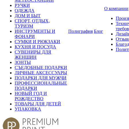
МЕТЕОСТАНЦИИ
РУЧКИ
О компании
ОДЕЖДА
ДОМ И БЫТ
Произ
СПОРТ, ОТДЫХ,
Техни
ТУРИЗМ
требо
ИНСТРУМЕНТЫ И
Полиграфия
Блог
Дизай
ФОНАРИ
Отзыв
СУМКИ И РЮКЗАКИ
Благо
КУХНЯ И ПОСУДА
Полит
СУВЕНИРЫ ДЛЯ
ЖЕНЩИН
ЗОНТЫ
СЪЕДОБНЫЕ ПОДАРКИ
ЛИЧНЫЕ АКСЕССУАРЫ
ПОДАРКИ ДЛЯ МУЖЧИ
ПРОФЕССИОНАЛЬНЫЕ
ПОДАРКИ
НОВЫЙ ГОД И
РОЖДЕСТВО
ТОВАРЫ ДЛЯ ДЕТЕЙ
УПАКОВКА