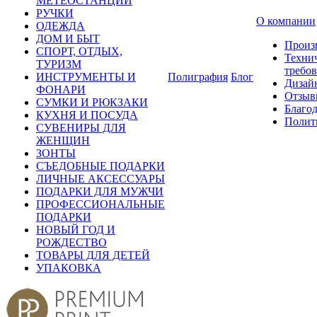
МЕТЕОСТАНЦИИ
РУЧКИ
О компании
ОДЕЖДА
ДОМ И БЫТ
Произ
СПОРТ, ОТДЫХ,
Техни
ТУРИЗМ
требо
ИНСТРУМЕНТЫ И
Полиграфия
Блог
Дизай
ФОНАРИ
Отзыв
СУМКИ И РЮКЗАКИ
Благо
КУХНЯ И ПОСУДА
Полит
СУВЕНИРЫ ДЛЯ
ЖЕНЩИН
ЗОНТЫ
СЪЕДОБНЫЕ ПОДАРКИ
ЛИЧНЫЕ АКСЕССУАРЫ
ПОДАРКИ ДЛЯ МУЖЧИ
ПРОФЕССИОНАЛЬНЫЕ
ПОДАРКИ
НОВЫЙ ГОД И
РОЖДЕСТВО
ТОВАРЫ ДЛЯ ДЕТЕЙ
УПАКОВКА