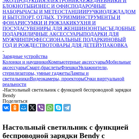
ЭКО-ПРОДУКЦИЯ
ЭЛЕКТРОНИКА
ЕЖЕДНЕВНИКИ И
БЛОКНОТЫ
БИЗНЕС И ОФИС
ПОДАРОЧНЫЕ
НАБОРЫ
ЧАСЫ И МЕТЕОСТАНЦИИ
РУЧКИ
ОДЕЖДА
ДОМ
И БЫТ
СПОРТ, ОТДЫХ, ТУРИЗМ
ИНСТРУМЕНТЫ И
ФОНАРИ
СУМКИ И РЮКЗАКИ
КУХНЯ И
ПОСУДА
СУВЕНИРЫ ДЛЯ ЖЕНЩИН
ЗОНТЫ
СЪЕДОБНЫЕ
ПОДАРКИ
ЛИЧНЫЕ АКСЕССУАРЫ
ПОДАРКИ ДЛЯ
МУЖЧИН
ПРОФЕССИОНАЛЬНЫЕ ПОДАРКИ
НОВЫЙ
ГОД И РОЖДЕСТВО
ТОВАРЫ ДЛЯ ДЕТЕЙ
УПАКОВКА
-
Зарядные устройства
Колонки и наушники
Компьютерные аксессуары
Мобильные
аксессуары
Смарт-браслеты
Флешки
Увлажнители,
стерилизаторы, умные гаджеты
Лампы и
светильники
Видеокамеры, проекторы
Очки виртуальной
реальности
-
Настольный светильник с функцией беспроводной зарядки
Bendy
Поделиться
Настольный светильник с функцией
беспроводной зарядки Bendy с