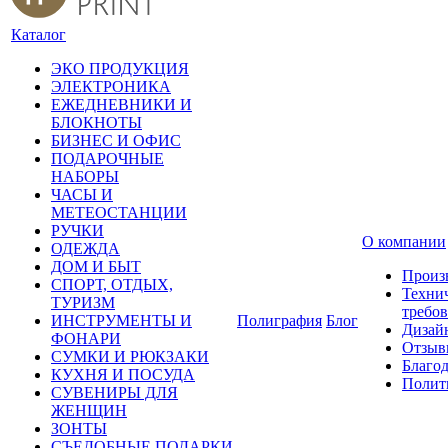
Каталог
ЭКО ПРОДУКЦИЯ
ЭЛЕКТРОНИКА
ЕЖЕДНЕВНИКИ И
БЛОКНОТЫ
БИЗНЕС И ОФИС
ПОДАРОЧНЫЕ
НАБОРЫ
ЧАСЫ И
МЕТЕОСТАНЦИИ
РУЧКИ
О компании
ОДЕЖДА
ДОМ И БЫТ
Произ
СПОРТ, ОТДЫХ,
Техни
ТУРИЗМ
требо
ИНСТРУМЕНТЫ И
Полиграфия
Блог
Дизай
ФОНАРИ
Отзыв
СУМКИ И РЮКЗАКИ
Благо
КУХНЯ И ПОСУДА
Полит
СУВЕНИРЫ ДЛЯ
ЖЕНЩИН
ЗОНТЫ
СЪЕДОБНЫЕ ПОДАРКИ