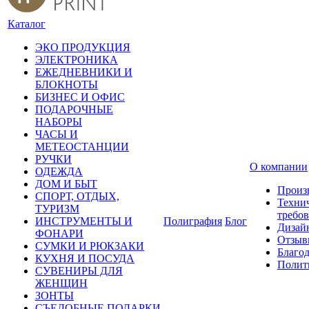
Каталог
ЭКО ПРОДУКЦИЯ
ЭЛЕКТРОНИКА
ЕЖЕДНЕВНИКИ И
БЛОКНОТЫ
БИЗНЕС И ОФИС
ПОДАРОЧНЫЕ
НАБОРЫ
ЧАСЫ И
МЕТЕОСТАНЦИИ
РУЧКИ
О компании
ОДЕЖДА
ДОМ И БЫТ
Произ
СПОРТ, ОТДЫХ,
Техни
ТУРИЗМ
требо
ИНСТРУМЕНТЫ И
Полиграфия
Блог
Дизай
ФОНАРИ
Отзыв
СУМКИ И РЮКЗАКИ
Благо
КУХНЯ И ПОСУДА
Полит
СУВЕНИРЫ ДЛЯ
ЖЕНЩИН
ЗОНТЫ
СЪЕДОБНЫЕ ПОДАРКИ