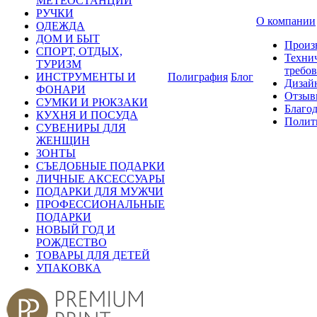
МЕТЕОСТАНЦИИ
РУЧКИ
О компании
ОДЕЖДА
ДОМ И БЫТ
Произ
СПОРТ, ОТДЫХ,
Техни
ТУРИЗМ
требо
ИНСТРУМЕНТЫ И
Полиграфия
Блог
Дизай
ФОНАРИ
Отзыв
СУМКИ И РЮКЗАКИ
Благо
КУХНЯ И ПОСУДА
Полит
СУВЕНИРЫ ДЛЯ
ЖЕНЩИН
ЗОНТЫ
СЪЕДОБНЫЕ ПОДАРКИ
ЛИЧНЫЕ АКСЕССУАРЫ
ПОДАРКИ ДЛЯ МУЖЧИ
ПРОФЕССИОНАЛЬНЫЕ
ПОДАРКИ
НОВЫЙ ГОД И
РОЖДЕСТВО
ТОВАРЫ ДЛЯ ДЕТЕЙ
УПАКОВКА