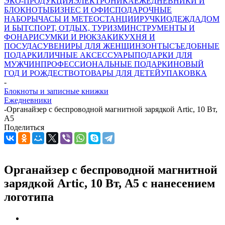
ЭКО-ПРОДУКЦИЯ
ЭЛЕКТРОНИКА
ЕЖЕДНЕВНИКИ И
БЛОКНОТЫ
БИЗНЕС И ОФИС
ПОДАРОЧНЫЕ
НАБОРЫ
ЧАСЫ И МЕТЕОСТАНЦИИ
РУЧКИ
ОДЕЖДА
ДОМ
И БЫТ
СПОРТ, ОТДЫХ, ТУРИЗМ
ИНСТРУМЕНТЫ И
ФОНАРИ
СУМКИ И РЮКЗАКИ
КУХНЯ И
ПОСУДА
СУВЕНИРЫ ДЛЯ ЖЕНЩИН
ЗОНТЫ
СЪЕДОБНЫЕ
ПОДАРКИ
ЛИЧНЫЕ АКСЕССУАРЫ
ПОДАРКИ ДЛЯ
МУЖЧИН
ПРОФЕССИОНАЛЬНЫЕ ПОДАРКИ
НОВЫЙ
ГОД И РОЖДЕСТВО
ТОВАРЫ ДЛЯ ДЕТЕЙ
УПАКОВКА
-
Блокноты и записные книжки
Ежедневники
-
Органайзер с беспроводной магнитной зарядкой Artic, 10 Вт,
А5
Поделиться
Органайзер с беспроводной магнитной
зарядкой Artic, 10 Вт, А5 с нанесением
логотипа