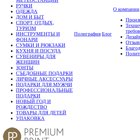
МЕТЕОСТАНЦИИ
РУЧКИ
О компании
ОДЕЖДА
ДОМ И БЫТ
Произ
СПОРТ, ОТДЫХ,
Техни
ТУРИЗМ
требо
ИНСТРУМЕНТЫ И
Полиграфия
Блог
Дизай
ФОНАРИ
Отзыв
СУМКИ И РЮКЗАКИ
Благо
КУХНЯ И ПОСУДА
Полит
СУВЕНИРЫ ДЛЯ
ЖЕНЩИН
ЗОНТЫ
СЪЕДОБНЫЕ ПОДАРКИ
ЛИЧНЫЕ АКСЕССУАРЫ
ПОДАРКИ ДЛЯ МУЖЧИ
ПРОФЕССИОНАЛЬНЫЕ
ПОДАРКИ
НОВЫЙ ГОД И
РОЖДЕСТВО
ТОВАРЫ ДЛЯ ДЕТЕЙ
УПАКОВКА