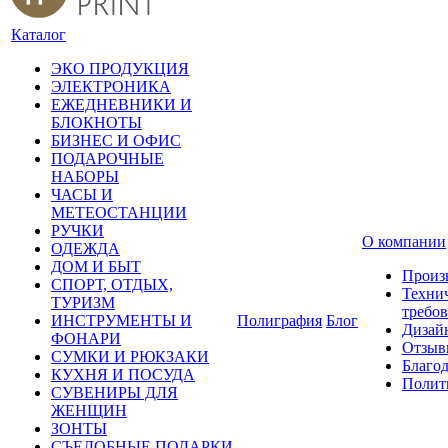
Каталог
ЭКО ПРОДУКЦИЯ
ЭЛЕКТРОНИКА
ЕЖЕДНЕВНИКИ И
БЛОКНОТЫ
БИЗНЕС И ОФИС
ПОДАРОЧНЫЕ
НАБОРЫ
ЧАСЫ И
МЕТЕОСТАНЦИИ
РУЧКИ
О компании
ОДЕЖДА
ДОМ И БЫТ
Произ
СПОРТ, ОТДЫХ,
Техни
ТУРИЗМ
требо
ИНСТРУМЕНТЫ И
Полиграфия
Блог
Дизай
ФОНАРИ
Отзыв
СУМКИ И РЮКЗАКИ
Благо
КУХНЯ И ПОСУДА
Полит
СУВЕНИРЫ ДЛЯ
ЖЕНЩИН
ЗОНТЫ
СЪЕДОБНЫЕ ПОДАРКИ