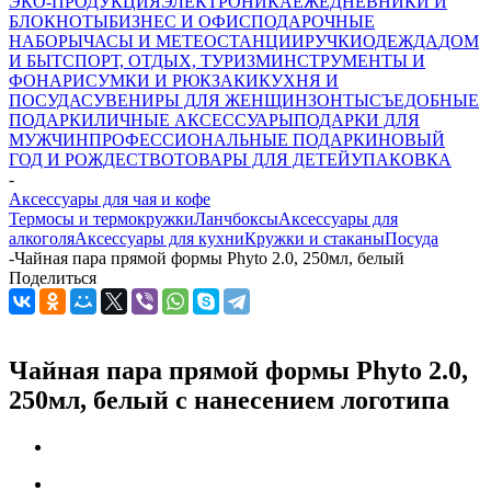
ЭКО-ПРОДУКЦИЯ
ЭЛЕКТРОНИКА
ЕЖЕДНЕВНИКИ И
БЛОКНОТЫ
БИЗНЕС И ОФИС
ПОДАРОЧНЫЕ
НАБОРЫ
ЧАСЫ И МЕТЕОСТАНЦИИ
РУЧКИ
ОДЕЖДА
ДОМ
И БЫТ
СПОРТ, ОТДЫХ, ТУРИЗМ
ИНСТРУМЕНТЫ И
ФОНАРИ
СУМКИ И РЮКЗАКИ
КУХНЯ И
ПОСУДА
СУВЕНИРЫ ДЛЯ ЖЕНЩИН
ЗОНТЫ
СЪЕДОБНЫЕ
ПОДАРКИ
ЛИЧНЫЕ АКСЕССУАРЫ
ПОДАРКИ ДЛЯ
МУЖЧИН
ПРОФЕССИОНАЛЬНЫЕ ПОДАРКИ
НОВЫЙ
ГОД И РОЖДЕСТВО
ТОВАРЫ ДЛЯ ДЕТЕЙ
УПАКОВКА
-
Аксессуары для чая и кофе
Термосы и термокружки
Ланчбоксы
Аксессуары для
алкоголя
Аксессуары для кухни
Кружки и стаканы
Посуда
-
Чайная пара прямой формы Phyto 2.0, 250мл, белый
Поделиться
Чайная пара прямой формы Phyto 2.0,
250мл, белый с нанесением логотипа