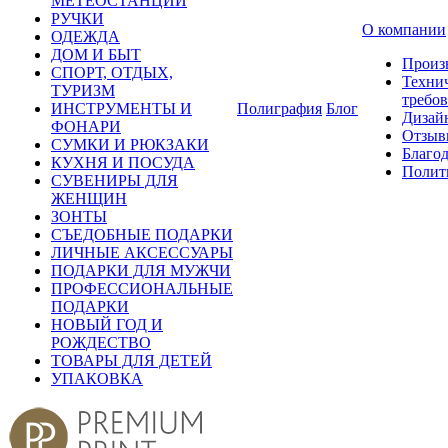
МЕТЕОСТАНЦИИ
РУЧКИ
О компании
ОДЕЖДА
ДОМ И БЫТ
Произ
СПОРТ, ОТДЫХ,
Техни
ТУРИЗМ
требо
ИНСТРУМЕНТЫ И
Полиграфия
Блог
Дизай
ФОНАРИ
Отзыв
СУМКИ И РЮКЗАКИ
Благо
КУХНЯ И ПОСУДА
Полит
СУВЕНИРЫ ДЛЯ
ЖЕНЩИН
ЗОНТЫ
СЪЕДОБНЫЕ ПОДАРКИ
ЛИЧНЫЕ АКСЕССУАРЫ
ПОДАРКИ ДЛЯ МУЖЧИ
ПРОФЕССИОНАЛЬНЫЕ
ПОДАРКИ
НОВЫЙ ГОД И
РОЖДЕСТВО
ТОВАРЫ ДЛЯ ДЕТЕЙ
УПАКОВКА