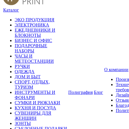
Каталог
ЭКО ПРОДУКЦИЯ
ЭЛЕКТРОНИКА
ЕЖЕДНЕВНИКИ И
БЛОКНОТЫ
БИЗНЕС И ОФИС
ПОДАРОЧНЫЕ
НАБОРЫ
ЧАСЫ И
МЕТЕОСТАНЦИИ
РУЧКИ
О компании
ОДЕЖДА
ДОМ И БЫТ
Произ
СПОРТ, ОТДЫХ,
Техни
ТУРИЗМ
требо
ИНСТРУМЕНТЫ И
Полиграфия
Блог
Дизай
ФОНАРИ
Отзыв
СУМКИ И РЮКЗАКИ
Благо
КУХНЯ И ПОСУДА
Полит
СУВЕНИРЫ ДЛЯ
ЖЕНЩИН
ЗОНТЫ
СЪЕДОБНЫЕ ПОДАРКИ