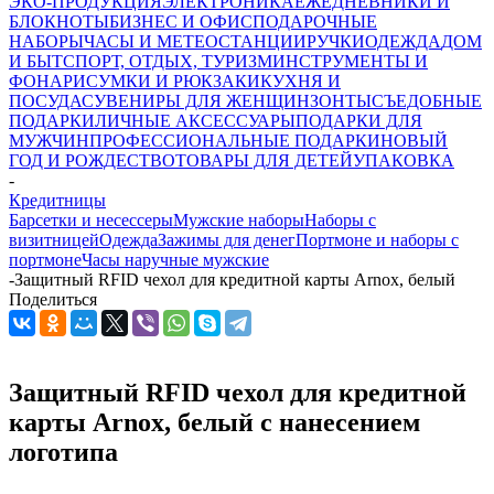
ЭКО-ПРОДУКЦИЯ
ЭЛЕКТРОНИКА
ЕЖЕДНЕВНИКИ И
БЛОКНОТЫ
БИЗНЕС И ОФИС
ПОДАРОЧНЫЕ
НАБОРЫ
ЧАСЫ И МЕТЕОСТАНЦИИ
РУЧКИ
ОДЕЖДА
ДОМ
И БЫТ
СПОРТ, ОТДЫХ, ТУРИЗМ
ИНСТРУМЕНТЫ И
ФОНАРИ
СУМКИ И РЮКЗАКИ
КУХНЯ И
ПОСУДА
СУВЕНИРЫ ДЛЯ ЖЕНЩИН
ЗОНТЫ
СЪЕДОБНЫЕ
ПОДАРКИ
ЛИЧНЫЕ АКСЕССУАРЫ
ПОДАРКИ ДЛЯ
МУЖЧИН
ПРОФЕССИОНАЛЬНЫЕ ПОДАРКИ
НОВЫЙ
ГОД И РОЖДЕСТВО
ТОВАРЫ ДЛЯ ДЕТЕЙ
УПАКОВКА
-
Кредитницы
Барсетки и несессеры
Мужские наборы
Наборы с
визитницей
Одежда
Зажимы для денег
Портмоне и наборы с
портмоне
Часы наручные мужские
-
Защитный RFID чехол для кредитной карты Arnox, белый
Поделиться
Защитный RFID чехол для кредитной
карты Arnox, белый с нанесением
логотипа