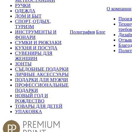
МЕТЕОСТАНЦИИ
РУЧКИ
О компании
ОДЕЖДА
ДОМ И БЫТ
Произ
СПОРТ, ОТДЫХ,
Техни
ТУРИЗМ
требо
ИНСТРУМЕНТЫ И
Полиграфия
Блог
Дизай
ФОНАРИ
Отзыв
СУМКИ И РЮКЗАКИ
Благо
КУХНЯ И ПОСУДА
Полит
СУВЕНИРЫ ДЛЯ
ЖЕНЩИН
ЗОНТЫ
СЪЕДОБНЫЕ ПОДАРКИ
ЛИЧНЫЕ АКСЕССУАРЫ
ПОДАРКИ ДЛЯ МУЖЧИ
ПРОФЕССИОНАЛЬНЫЕ
ПОДАРКИ
НОВЫЙ ГОД И
РОЖДЕСТВО
ТОВАРЫ ДЛЯ ДЕТЕЙ
УПАКОВКА