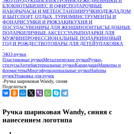
ЭКО-ПРОДУКЦИЯ
ЭЛЕКТРОНИКА
ЕЖЕДНЕВНИКИ И
БЛОКНОТЫ
БИЗНЕС И ОФИС
ПОДАРОЧНЫЕ
НАБОРЫ
ЧАСЫ И МЕТЕОСТАНЦИИ
РУЧКИ
ОДЕЖДА
ДОМ
И БЫТ
СПОРТ, ОТДЫХ, ТУРИЗМ
ИНСТРУМЕНТЫ И
ФОНАРИ
СУМКИ И РЮКЗАКИ
КУХНЯ И
ПОСУДА
СУВЕНИРЫ ДЛЯ ЖЕНЩИН
ЗОНТЫ
СЪЕДОБНЫЕ
ПОДАРКИ
ЛИЧНЫЕ АКСЕССУАРЫ
ПОДАРКИ ДЛЯ
МУЖЧИН
ПРОФЕССИОНАЛЬНЫЕ ПОДАРКИ
НОВЫЙ
ГОД И РОЖДЕСТВО
ТОВАРЫ ДЛЯ ДЕТЕЙ
УПАКОВКА
-
ЭКО-ручки
Пластиковые ручки
Металлические ручки
Ручки-
стилусы
Антибактериальные ручки
Карандаши
Маркеры и
фломастеры
Многофункциональные ручки
Наборы
ручек
Упаковка для ручек
-
Ручка шариковая Wandy, синяя
Поделиться
Ручка шариковая Wandy, синяя с
нанесением логотипа