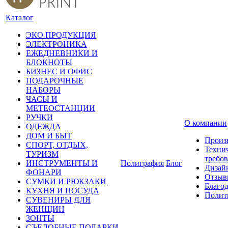
Каталог
ЭКО ПРОДУКЦИЯ
ЭЛЕКТРОНИКА
ЕЖЕДНЕВНИКИ И
БЛОКНОТЫ
БИЗНЕС И ОФИС
ПОДАРОЧНЫЕ
НАБОРЫ
ЧАСЫ И
МЕТЕОСТАНЦИИ
РУЧКИ
О компании
ОДЕЖДА
ДОМ И БЫТ
Произ
СПОРТ, ОТДЫХ,
Техни
ТУРИЗМ
требо
ИНСТРУМЕНТЫ И
Полиграфия
Блог
Дизай
ФОНАРИ
Отзыв
СУМКИ И РЮКЗАКИ
Благо
КУХНЯ И ПОСУДА
Полит
СУВЕНИРЫ ДЛЯ
ЖЕНЩИН
ЗОНТЫ
СЪЕДОБНЫЕ ПОДАРКИ