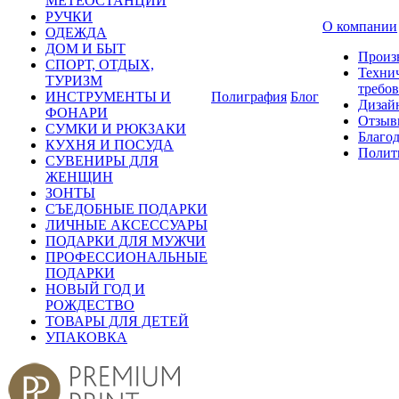
МЕТЕОСТАНЦИИ
РУЧКИ
О компании
ОДЕЖДА
ДОМ И БЫТ
Произ
СПОРТ, ОТДЫХ,
Техни
ТУРИЗМ
требо
ИНСТРУМЕНТЫ И
Полиграфия
Блог
Дизай
ФОНАРИ
Отзыв
СУМКИ И РЮКЗАКИ
Благо
КУХНЯ И ПОСУДА
Полит
СУВЕНИРЫ ДЛЯ
ЖЕНЩИН
ЗОНТЫ
СЪЕДОБНЫЕ ПОДАРКИ
ЛИЧНЫЕ АКСЕССУАРЫ
ПОДАРКИ ДЛЯ МУЖЧИ
ПРОФЕССИОНАЛЬНЫЕ
ПОДАРКИ
НОВЫЙ ГОД И
РОЖДЕСТВО
ТОВАРЫ ДЛЯ ДЕТЕЙ
УПАКОВКА