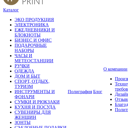
Каталог
ЭКО ПРОДУКЦИЯ
ЭЛЕКТРОНИКА
ЕЖЕДНЕВНИКИ И
БЛОКНОТЫ
БИЗНЕС И ОФИС
ПОДАРОЧНЫЕ
НАБОРЫ
ЧАСЫ И
МЕТЕОСТАНЦИИ
РУЧКИ
О компании
ОДЕЖДА
ДОМ И БЫТ
Произ
СПОРТ, ОТДЫХ,
Техни
ТУРИЗМ
требо
ИНСТРУМЕНТЫ И
Полиграфия
Блог
Дизай
ФОНАРИ
Отзыв
СУМКИ И РЮКЗАКИ
Благо
КУХНЯ И ПОСУДА
Полит
СУВЕНИРЫ ДЛЯ
ЖЕНЩИН
ЗОНТЫ
СЪЕДОБНЫЕ ПОДАРКИ