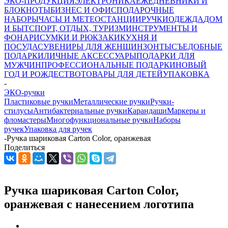
ЭКО-ПРОДУКЦИЯ
ЭЛЕКТРОНИКА
ЕЖЕДНЕВНИКИ И
БЛОКНОТЫ
БИЗНЕС И ОФИС
ПОДАРОЧНЫЕ
НАБОРЫ
ЧАСЫ И МЕТЕОСТАНЦИИ
РУЧКИ
ОДЕЖДА
ДОМ
И БЫТ
СПОРТ, ОТДЫХ, ТУРИЗМ
ИНСТРУМЕНТЫ И
ФОНАРИ
СУМКИ И РЮКЗАКИ
КУХНЯ И
ПОСУДА
СУВЕНИРЫ ДЛЯ ЖЕНЩИН
ЗОНТЫ
СЪЕДОБНЫЕ
ПОДАРКИ
ЛИЧНЫЕ АКСЕССУАРЫ
ПОДАРКИ ДЛЯ
МУЖЧИН
ПРОФЕССИОНАЛЬНЫЕ ПОДАРКИ
НОВЫЙ
ГОД И РОЖДЕСТВО
ТОВАРЫ ДЛЯ ДЕТЕЙ
УПАКОВКА
-
ЭКО-ручки
Пластиковые ручки
Металлические ручки
Ручки-
стилусы
Антибактериальные ручки
Карандаши
Маркеры и
фломастеры
Многофункциональные ручки
Наборы
ручек
Упаковка для ручек
-
Ручка шариковая Carton Color, оранжевая
Поделиться
Ручка шариковая Carton Color,
оранжевая с нанесением логотипа