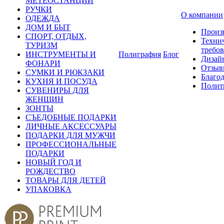
МЕТЕОСТАНЦИИ
РУЧКИ
О компании
ОДЕЖДА
ДОМ И БЫТ
Произ
СПОРТ, ОТДЫХ,
Техни
ТУРИЗМ
требо
ИНСТРУМЕНТЫ И
Полиграфия
Блог
Дизай
ФОНАРИ
Отзыв
СУМКИ И РЮКЗАКИ
Благо
КУХНЯ И ПОСУДА
Полит
СУВЕНИРЫ ДЛЯ
ЖЕНЩИН
ЗОНТЫ
СЪЕДОБНЫЕ ПОДАРКИ
ЛИЧНЫЕ АКСЕССУАРЫ
ПОДАРКИ ДЛЯ МУЖЧИ
ПРОФЕССИОНАЛЬНЫЕ
ПОДАРКИ
НОВЫЙ ГОД И
РОЖДЕСТВО
ТОВАРЫ ДЛЯ ДЕТЕЙ
УПАКОВКА