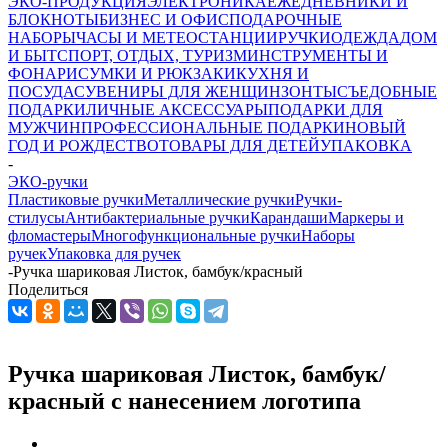
ЭКО-ПРОДУКЦИЯ
ЭЛЕКТРОНИКА
ЕЖЕДНЕВНИКИ И
БЛОКНОТЫ
БИЗНЕС И ОФИС
ПОДАРОЧНЫЕ
НАБОРЫ
ЧАСЫ И МЕТЕОСТАНЦИИ
РУЧКИ
ОДЕЖДА
ДОМ
И БЫТ
СПОРТ, ОТДЫХ, ТУРИЗМ
ИНСТРУМЕНТЫ И
ФОНАРИ
СУМКИ И РЮКЗАКИ
КУХНЯ И
ПОСУДА
СУВЕНИРЫ ДЛЯ ЖЕНЩИН
ЗОНТЫ
СЪЕДОБНЫЕ
ПОДАРКИ
ЛИЧНЫЕ АКСЕССУАРЫ
ПОДАРКИ ДЛЯ
МУЖЧИН
ПРОФЕССИОНАЛЬНЫЕ ПОДАРКИ
НОВЫЙ
ГОД И РОЖДЕСТВО
ТОВАРЫ ДЛЯ ДЕТЕЙ
УПАКОВКА
-
ЭКО-ручки
Пластиковые ручки
Металлические ручки
Ручки-
стилусы
Антибактериальные ручки
Карандаши
Маркеры и
фломастеры
Многофункциональные ручки
Наборы
ручек
Упаковка для ручек
-
Ручка шариковая Листок, бамбук/красный
Поделиться
Ручка шариковая Листок, бамбук/
красный с нанесением логотипа