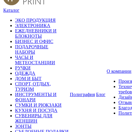
Каталог
ЭКО ПРОДУКЦИЯ
ЭЛЕКТРОНИКА
ЕЖЕДНЕВНИКИ И
БЛОКНОТЫ
БИЗНЕС И ОФИС
ПОДАРОЧНЫЕ
НАБОРЫ
ЧАСЫ И
МЕТЕОСТАНЦИИ
РУЧКИ
О компании
ОДЕЖДА
ДОМ И БЫТ
Произ
СПОРТ, ОТДЫХ,
Техни
ТУРИЗМ
требо
ИНСТРУМЕНТЫ И
Полиграфия
Блог
Дизай
ФОНАРИ
Отзыв
СУМКИ И РЮКЗАКИ
Благо
КУХНЯ И ПОСУДА
Полит
СУВЕНИРЫ ДЛЯ
ЖЕНЩИН
ЗОНТЫ
СЪЕДОБНЫЕ ПОДАРКИ