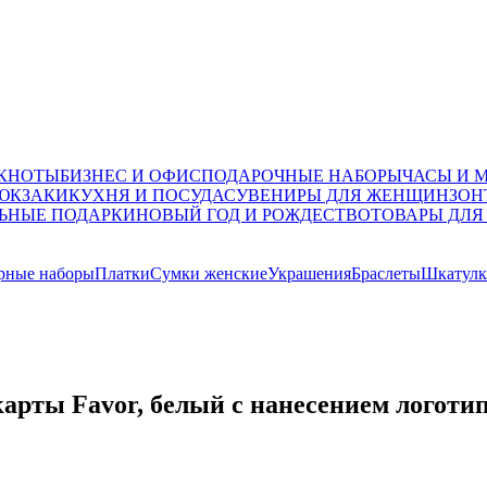
ОКНОТЫ
БИЗНЕС И ОФИС
ПОДАРОЧНЫЕ НАБОРЫ
ЧАСЫ И 
ЮКЗАКИ
КУХНЯ И ПОСУДА
СУВЕНИРЫ ДЛЯ ЖЕНЩИН
ЗОН
ЬНЫЕ ПОДАРКИ
НОВЫЙ ГОД И РОЖДЕСТВО
ТОВАРЫ ДЛЯ
ные наборы
Платки
Сумки женские
Украшения
Браслеты
Шкатулк
арты Favor, белый с нанесением логоти