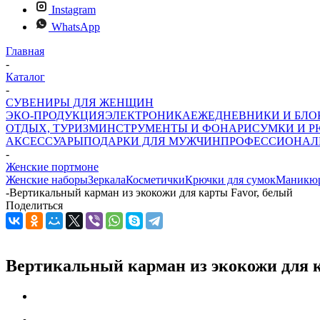
Instagram
WhatsApp
Главная
-
Каталог
-
СУВЕНИРЫ ДЛЯ ЖЕНЩИН
ЭКО-ПРОДУКЦИЯ
ЭЛЕКТРОНИКА
ЕЖЕДНЕВНИКИ И БЛ
ОТДЫХ, ТУРИЗМ
ИНСТРУМЕНТЫ И ФОНАРИ
СУМКИ И Р
АКСЕССУАРЫ
ПОДАРКИ ДЛЯ МУЖЧИН
ПРОФЕССИОНАЛ
-
Женские портмоне
Женские наборы
Зеркала
Косметички
Крючки для сумок
Маникюр
-
Вертикальный карман из экокожи для карты Favor, белый
Поделиться
Вертикальный карман из экокожи для к