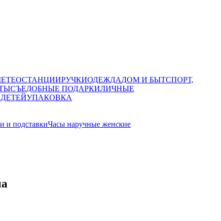
МЕТЕОСТАНЦИИ
РУЧКИ
ОДЕЖДА
ДОМ И БЫТ
СПОРТ,
ТЫ
СЪЕДОБНЫЕ ПОДАРКИ
ЛИЧНЫЕ
 ДЕТЕЙ
УПАКОВКА
и и подставки
Часы наручные женские
па