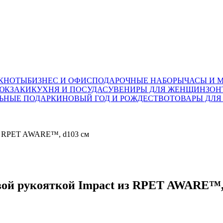
ОКНОТЫ
БИЗНЕС И ОФИС
ПОДАРОЧНЫЕ НАБОРЫ
ЧАСЫ И 
ЮКЗАКИ
КУХНЯ И ПОСУДА
СУВЕНИРЫ ДЛЯ ЖЕНЩИН
ЗОН
ЬНЫЕ ПОДАРКИ
НОВЫЙ ГОД И РОЖДЕСТВО
ТОВАРЫ ДЛЯ
 из RPET AWARE™, d103 см
вой рукояткой Impact из RPET AWARE™, 