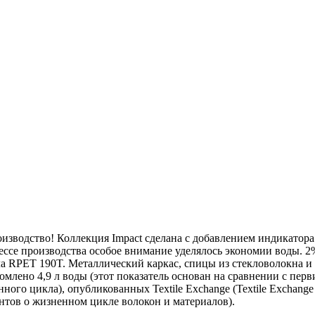
изводство! Коллекция Impact сделана с добавлением индикатор
ессе производства особое внимание уделялось экономии воды. 
ла RPET 190T. Металлический каркас, спицы из стекловолокна и 
омлено 4,9 л воды (этот показатель основан на сравнении с пер
ого цикла), опубликованных Textile Exchange (Textile Exchange
ментов о жизненном цикле волокон и материалов).