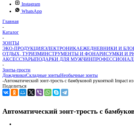
Instagram
WhatsApp
Главная
-
Каталог
-
ЗОНТЫ
ЭКО-ПРОДУКЦИЯ
ЭЛЕКТРОНИКА
ЕЖЕДНЕВНИКИ И БЛ
ОТДЫХ, ТУРИЗМ
ИНСТРУМЕНТЫ И ФОНАРИ
СУМКИ И Р
АКСЕССУАРЫ
ПОДАРКИ ДЛЯ МУЖЧИН
ПРОФЕССИОНАЛ
-
Зонты-трости
Дождевики
Складные зонты
Необычные зонты
-
Автоматический зонт-трость с бамбуковой рукояткой Impact
Поделиться
Автоматический зонт-трость с бамбуко