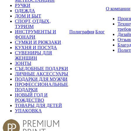
МЕТЕОСТАНЦИИ
РУЧКИ
О компании
ОДЕЖДА
ДОМ И БЫТ
Произ
СПОРТ, ОТДЫХ,
Техни
ТУРИЗМ
требо
ИНСТРУМЕНТЫ И
Полиграфия
Блог
Дизай
ФОНАРИ
Отзыв
СУМКИ И РЮКЗАКИ
Благо
КУХНЯ И ПОСУДА
Полит
СУВЕНИРЫ ДЛЯ
ЖЕНЩИН
ЗОНТЫ
СЪЕДОБНЫЕ ПОДАРКИ
ЛИЧНЫЕ АКСЕССУАРЫ
ПОДАРКИ ДЛЯ МУЖЧИ
ПРОФЕССИОНАЛЬНЫЕ
ПОДАРКИ
НОВЫЙ ГОД И
РОЖДЕСТВО
ТОВАРЫ ДЛЯ ДЕТЕЙ
УПАКОВКА