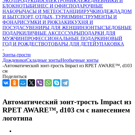
ЭКО-ПРОДУКЦИЯ
ЭЛЕКТРОНИКА
ЕЖЕДНЕВНИКИ И
БЛОКНОТЫ
БИЗНЕС И ОФИС
ПОДАРОЧНЫЕ
НАБОРЫ
ЧАСЫ И МЕТЕОСТАНЦИИ
РУЧКИ
ОДЕЖДА
ДОМ
И БЫТ
СПОРТ, ОТДЫХ, ТУРИЗМ
ИНСТРУМЕНТЫ И
ФОНАРИ
СУМКИ И РЮКЗАКИ
КУХНЯ И
ПОСУДА
СУВЕНИРЫ ДЛЯ ЖЕНЩИН
ЗОНТЫ
СЪЕДОБНЫЕ
ПОДАРКИ
ЛИЧНЫЕ АКСЕССУАРЫ
ПОДАРКИ ДЛЯ
МУЖЧИН
ПРОФЕССИОНАЛЬНЫЕ ПОДАРКИ
НОВЫЙ
ГОД И РОЖДЕСТВО
ТОВАРЫ ДЛЯ ДЕТЕЙ
УПАКОВКА
-
Зонты-трости
Дождевики
Складные зонты
Необычные зонты
-
Автоматический зонт-трость Impact из RPET AWARE™, d103
см
Поделиться
Автоматический зонт-трость Impact из
RPET AWARE™, d103 см с нанесением
логотипа