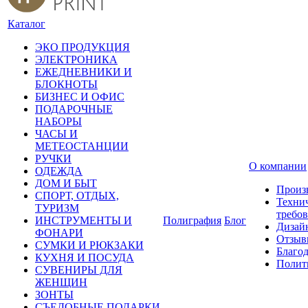
Каталог
ЭКО ПРОДУКЦИЯ
ЭЛЕКТРОНИКА
ЕЖЕДНЕВНИКИ И
БЛОКНОТЫ
БИЗНЕС И ОФИС
ПОДАРОЧНЫЕ
НАБОРЫ
ЧАСЫ И
МЕТЕОСТАНЦИИ
РУЧКИ
О компании
ОДЕЖДА
ДОМ И БЫТ
Произ
СПОРТ, ОТДЫХ,
Техни
ТУРИЗМ
требо
ИНСТРУМЕНТЫ И
Полиграфия
Блог
Дизай
ФОНАРИ
Отзыв
СУМКИ И РЮКЗАКИ
Благо
КУХНЯ И ПОСУДА
Полит
СУВЕНИРЫ ДЛЯ
ЖЕНЩИН
ЗОНТЫ
СЪЕДОБНЫЕ ПОДАРКИ