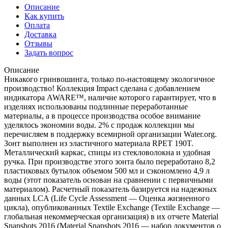
Описание
Как купить
Оплата
Доставка
Отзывы
Задать вопрос
Описание
Никакого гринвошинга, только по-настоящему экологичное
производство! Коллекция Impact сделана с добавлением
индикатора AWARE™, наличие которого гарантирует, что в
изделиях использованы подлинные переработанные
материалы, а в процессе производства особое внимание
уделялось экономии воды. 2% с продаж коллекции мы
перечисляем в поддержку всемирной организации Water.org.
Зонт выполнен из эластичного материала RPET 190T.
Металлический каркас, спицы из стекловолокна и удобная
ручка. При производстве этого зонта было переработано 8,2
пластиковых бутылок объемом 500 мл и сэкономлено 4,9 л
воды (этот показатель основан на сравнении с первичными
материалом). Расчетный показатель базируется на надежных
данных LCA (Life Cycle Assessment — Оценка жизненного
цикла), опубликованных Textile Exchange (Textile Exchange —
глобальная некоммерческая организация) в их отчете Material
Snapshots 2016 (Material Snapshots 2016 — набор документов о