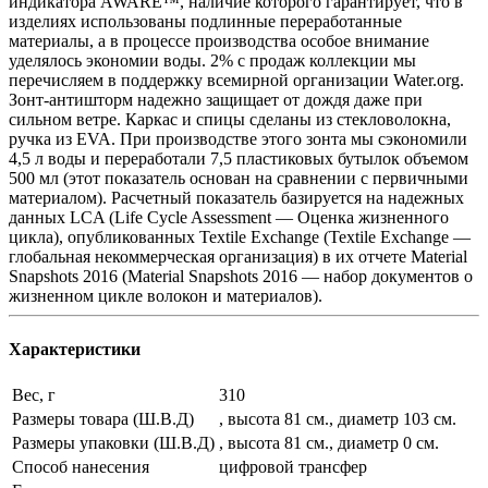
индикатора AWARE™, наличие которого гарантирует, что в
изделиях использованы подлинные переработанные
материалы, а в процессе производства особое внимание
уделялось экономии воды. 2% с продаж коллекции мы
перечисляем в поддержку всемирной организации Water.org.
Зонт-антишторм надежно защищает от дождя даже при
сильном ветре. Каркас и спицы сделаны из стекловолокна,
ручка из EVA. При производстве этого зонта мы сэкономили
4,5 л воды и переработали 7,5 пластиковых бутылок объемом
500 мл (этот показатель основан на сравнении с первичными
материалом). Расчетный показатель базируется на надежных
данных LCA (Life Cycle Assessment — Оценка жизненного
цикла), опубликованных Textile Exchange (Textile Exchange —
глобальная некоммерческая организация) в их отчете Material
Snapshots 2016 (Material Snapshots 2016 — набор документов о
жизненном цикле волокон и материалов).
Характеристики
Вес, г
310
Размеры товара (Ш.В.Д)
, высота 81 см., диаметр 103 см.
Размеры упаковки (Ш.В.Д)
, высота 81 см., диаметр 0 см.
Способ нанесения
цифровой трансфер