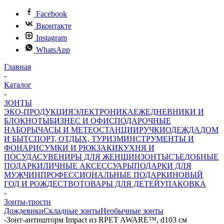
Facebook
Вконтакте
Instagram
WhatsApp
Главная
-
Каталог
-
ЗОНТЫ
ЭКО-ПРОДУКЦИЯ
ЭЛЕКТРОНИКА
ЕЖЕДНЕВНИКИ И
БЛОКНОТЫ
БИЗНЕС И ОФИС
ПОДАРОЧНЫЕ
НАБОРЫ
ЧАСЫ И МЕТЕОСТАНЦИИ
РУЧКИ
ОДЕЖДА
ДОМ
И БЫТ
СПОРТ, ОТДЫХ, ТУРИЗМ
ИНСТРУМЕНТЫ И
ФОНАРИ
СУМКИ И РЮКЗАКИ
КУХНЯ И
ПОСУДА
СУВЕНИРЫ ДЛЯ ЖЕНЩИН
ЗОНТЫ
СЪЕДОБНЫЕ
ПОДАРКИ
ЛИЧНЫЕ АКСЕССУАРЫ
ПОДАРКИ ДЛЯ
МУЖЧИН
ПРОФЕССИОНАЛЬНЫЕ ПОДАРКИ
НОВЫЙ
ГОД И РОЖДЕСТВО
ТОВАРЫ ДЛЯ ДЕТЕЙ
УПАКОВКА
-
Зонты-трости
Дождевики
Складные зонты
Необычные зонты
-
Зонт-антишторм Impact из RPET AWARE™, d103 см