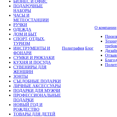
БИЗНЕС И ОФИС
ПОДАРОЧНЫЕ
НАБОРЫ
ЧАСЫ И
МЕТЕОСТАНЦИИ
РУЧКИ
О компании
ОДЕЖДА
ДОМ И БЫТ
Произ
СПОРТ, ОТДЫХ,
Техни
ТУРИЗМ
требо
ИНСТРУМЕНТЫ И
Полиграфия
Блог
Дизай
ФОНАРИ
Отзыв
СУМКИ И РЮКЗАКИ
Благо
КУХНЯ И ПОСУДА
Полит
СУВЕНИРЫ ДЛЯ
ЖЕНЩИН
ЗОНТЫ
СЪЕДОБНЫЕ ПОДАРКИ
ЛИЧНЫЕ АКСЕССУАРЫ
ПОДАРКИ ДЛЯ МУЖЧИ
ПРОФЕССИОНАЛЬНЫЕ
ПОДАРКИ
НОВЫЙ ГОД И
РОЖДЕСТВО
ТОВАРЫ ДЛЯ ДЕТЕЙ