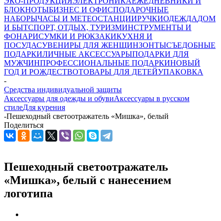
ЭКО-ПРОДУКЦИЯ
ЭЛЕКТРОНИКА
ЕЖЕДНЕВНИКИ И
БЛОКНОТЫ
БИЗНЕС И ОФИС
ПОДАРОЧНЫЕ
НАБОРЫ
ЧАСЫ И МЕТЕОСТАНЦИИ
РУЧКИ
ОДЕЖДА
ДОМ
И БЫТ
СПОРТ, ОТДЫХ, ТУРИЗМ
ИНСТРУМЕНТЫ И
ФОНАРИ
СУМКИ И РЮКЗАКИ
КУХНЯ И
ПОСУДА
СУВЕНИРЫ ДЛЯ ЖЕНЩИН
ЗОНТЫ
СЪЕДОБНЫЕ
ПОДАРКИ
ЛИЧНЫЕ АКСЕССУАРЫ
ПОДАРКИ ДЛЯ
МУЖЧИН
ПРОФЕССИОНАЛЬНЫЕ ПОДАРКИ
НОВЫЙ
ГОД И РОЖДЕСТВО
ТОВАРЫ ДЛЯ ДЕТЕЙ
УПАКОВКА
-
Средства индивидуальной защиты
Аксессуары для одежды и обуви
Аксессуары в русском
стиле
Для курения
-
Пешеходный светоотражатель «Мишка», белый
Поделиться
Пешеходный светоотражатель
«Мишка», белый с нанесением
логотипа