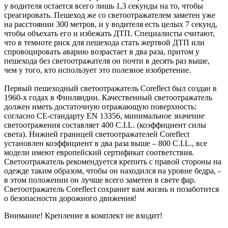
у водителя остается всего лишь 1,3 секунды на то, чтобы
среагировать. Пешеход же со светоотражателем заметен уже
на расстоянии 300 метров, и у водителя есть целых 7 секунд,
чтобы объехать его и избежать ДТП. Специалисты считают,
что в темноте риск для пешехода стать жертвой ДТП или
спровоцировать аварию возрастает в два раза, притом у
пешехода без светоотражателя он почти в десять раз выше,
чем у того, кто использует это полезное изобретение.
Первый пешеходный светоотражатель Coreflect был создан в
1960-х годах в Финляндии. Качественный светоотражатель
должен иметь достаточную отражающую поверхность:
согласно CE-стандарту EN 13356, минимальное значение
светоотражения составляет 400 C.I.L. (коэффициент силы
света). Нижней границей светоотражателей Coreflect
установлен коэффициент в два раза выше – 800 C.I.L., все
модели имеют европейский сертификат соответствия.
Светоотражатель рекомендуется крепить с правой стороны на
одежде таким образом, чтобы он находился на уровне бедра, -
в этом положении он лучше всего заметен в свете фар.
Светоотражатель Coreflect сохранит вам жизнь и позаботится
о безопасности дорожного движения!
Внимание! Крепление в комплект не входит!