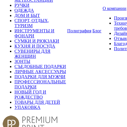
МЕТЕОСТАНЦИИ
РУЧКИ
О компании
ОДЕЖДА
ДОМ И БЫТ
Произ
СПОРТ, ОТДЫХ,
Техни
ТУРИЗМ
требо
ИНСТРУМЕНТЫ И
Полиграфия
Блог
Дизай
ФОНАРИ
Отзыв
СУМКИ И РЮКЗАКИ
Благо
КУХНЯ И ПОСУДА
Полит
СУВЕНИРЫ ДЛЯ
ЖЕНЩИН
ЗОНТЫ
СЪЕДОБНЫЕ ПОДАРКИ
ЛИЧНЫЕ АКСЕССУАРЫ
ПОДАРКИ ДЛЯ МУЖЧИ
ПРОФЕССИОНАЛЬНЫЕ
ПОДАРКИ
НОВЫЙ ГОД И
РОЖДЕСТВО
ТОВАРЫ ДЛЯ ДЕТЕЙ
УПАКОВКА