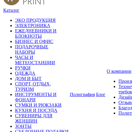
Каталог
ЭКО ПРОДУКЦИЯ
ЭЛЕКТРОНИКА
ЕЖЕДНЕВНИКИ И
БЛОКНОТЫ
БИЗНЕС И ОФИС
ПОДАРОЧНЫЕ
НАБОРЫ
ЧАСЫ И
МЕТЕОСТАНЦИИ
РУЧКИ
О компании
ОДЕЖДА
ДОМ И БЫТ
Произ
СПОРТ, ОТДЫХ,
Техни
ТУРИЗМ
требо
ИНСТРУМЕНТЫ И
Полиграфия
Блог
Дизай
ФОНАРИ
Отзыв
СУМКИ И РЮКЗАКИ
Благо
КУХНЯ И ПОСУДА
Полит
СУВЕНИРЫ ДЛЯ
ЖЕНЩИН
ЗОНТЫ
СЪЕДОБНЫЕ ПОДАРКИ