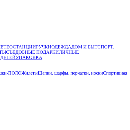
МЕТЕОСТАНЦИИ
РУЧКИ
ОДЕЖДА
ДОМ И БЫТ
СПОРТ,
ТЫ
СЪЕДОБНЫЕ ПОДАРКИ
ЛИЧНЫЕ
 ДЕТЕЙ
УПАКОВКА
шки-ПОЛО
Жилеты
Шапки, шарфы, перчатки, носки
Спортивная