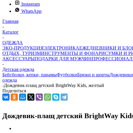
Instagram
WhatsApp
Главная
-
Каталог
-
ОДЕЖДА
ЭКО-ПРОДУКЦИЯ
ЭЛЕКТРОНИКА
ЕЖЕДНЕВНИКИ И БЛ
ОТДЫХ, ТУРИЗМ
ИНСТРУМЕНТЫ И ФОНАРИ
СУМКИ И Р
АКСЕССУАРЫ
ПОДАРКИ ДЛЯ МУЖЧИН
ПРОФЕССИОНАЛ
-
Детская одежда
Бейсболки, кепки, панамы
Футболки
Брюки и шорты
Дождевики
одежда
-
Дождевик-плащ детский BrightWay Kids, желтый
Поделиться
Дождевик-плащ детский BrightWay Kids