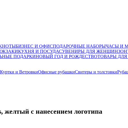
ОКНОТЫ
БИЗНЕС И ОФИС
ПОДАРОЧНЫЕ НАБОРЫ
ЧАСЫ И 
ЮКЗАКИ
КУХНЯ И ПОСУДА
СУВЕНИРЫ ДЛЯ ЖЕНЩИН
ЗОН
ЬНЫЕ ПОДАРКИ
НОВЫЙ ГОД И РОЖДЕСТВО
ТОВАРЫ ДЛЯ
Куртки и Ветровки
Офисные рубашки
Свитеры и толстовки
Руба
, желтый с нанесением логотипа