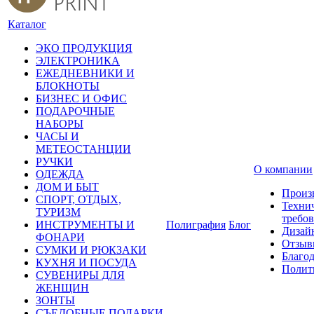
Каталог
ЭКО ПРОДУКЦИЯ
ЭЛЕКТРОНИКА
ЕЖЕДНЕВНИКИ И
БЛОКНОТЫ
БИЗНЕС И ОФИС
ПОДАРОЧНЫЕ
НАБОРЫ
ЧАСЫ И
МЕТЕОСТАНЦИИ
РУЧКИ
О компании
ОДЕЖДА
ДОМ И БЫТ
Произ
СПОРТ, ОТДЫХ,
Техни
ТУРИЗМ
требо
ИНСТРУМЕНТЫ И
Полиграфия
Блог
Дизай
ФОНАРИ
Отзыв
СУМКИ И РЮКЗАКИ
Благо
КУХНЯ И ПОСУДА
Полит
СУВЕНИРЫ ДЛЯ
ЖЕНЩИН
ЗОНТЫ
СЪЕДОБНЫЕ ПОДАРКИ