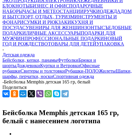
ЭКО-ПРОДУКЦИЯ
ЭЛЕКТРОНИКА
ЕЖЕДНЕВНИКИ И
БЛОКНОТЫ
БИЗНЕС И ОФИС
ПОДАРОЧНЫЕ
НАБОРЫ
ЧАСЫ И МЕТЕОСТАНЦИИ
РУЧКИ
ОДЕЖДА
ДОМ
И БЫТ
СПОРТ, ОТДЫХ, ТУРИЗМ
ИНСТРУМЕНТЫ И
ФОНАРИ
СУМКИ И РЮКЗАКИ
КУХНЯ И
ПОСУДА
СУВЕНИРЫ ДЛЯ ЖЕНЩИН
ЗОНТЫ
СЪЕДОБНЫЕ
ПОДАРКИ
ЛИЧНЫЕ АКСЕССУАРЫ
ПОДАРКИ ДЛЯ
МУЖЧИН
ПРОФЕССИОНАЛЬНЫЕ ПОДАРКИ
НОВЫЙ
ГОД И РОЖДЕСТВО
ТОВАРЫ ДЛЯ ДЕТЕЙ
УПАКОВКА
-
Детская одежда
Бейсболки, кепки, панамы
Футболки
Брюки и
шорты
Дождевики
Куртки и Ветровки
Офисные
рубашки
Свитеры и толстовки
Рубашки-ПОЛО
Жилеты
Шапки,
шарфы, перчатки, носки
Спортивная одежда
-
Бейсболка Memphis детская 165 гр, белый
Поделиться
Бейсболка Memphis детская 165 гр,
белый с нанесением логотипа