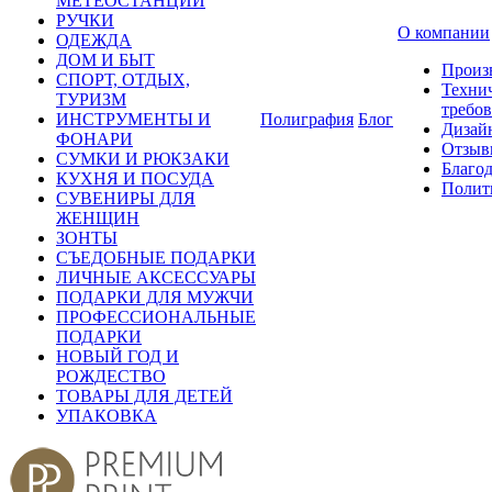
МЕТЕОСТАНЦИИ
РУЧКИ
О компании
ОДЕЖДА
ДОМ И БЫТ
Произ
СПОРТ, ОТДЫХ,
Техни
ТУРИЗМ
требо
ИНСТРУМЕНТЫ И
Полиграфия
Блог
Дизай
ФОНАРИ
Отзыв
СУМКИ И РЮКЗАКИ
Благо
КУХНЯ И ПОСУДА
Полит
СУВЕНИРЫ ДЛЯ
ЖЕНЩИН
ЗОНТЫ
СЪЕДОБНЫЕ ПОДАРКИ
ЛИЧНЫЕ АКСЕССУАРЫ
ПОДАРКИ ДЛЯ МУЖЧИ
ПРОФЕССИОНАЛЬНЫЕ
ПОДАРКИ
НОВЫЙ ГОД И
РОЖДЕСТВО
ТОВАРЫ ДЛЯ ДЕТЕЙ
УПАКОВКА