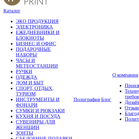
Каталог
ЭКО ПРОДУКЦИЯ
ЭЛЕКТРОНИКА
ЕЖЕДНЕВНИКИ И
БЛОКНОТЫ
БИЗНЕС И ОФИС
ПОДАРОЧНЫЕ
НАБОРЫ
ЧАСЫ И
МЕТЕОСТАНЦИИ
РУЧКИ
О компании
ОДЕЖДА
ДОМ И БЫТ
Произ
СПОРТ, ОТДЫХ,
Техни
ТУРИЗМ
требо
ИНСТРУМЕНТЫ И
Полиграфия
Блог
Дизай
ФОНАРИ
Отзыв
СУМКИ И РЮКЗАКИ
Благо
КУХНЯ И ПОСУДА
Полит
СУВЕНИРЫ ДЛЯ
ЖЕНЩИН
ЗОНТЫ
СЪЕДОБНЫЕ ПОДАРКИ