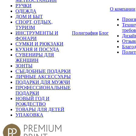
МЕТЕОСТАНЦИИ
РУЧКИ
О компании
ОДЕЖДА
ДОМ И БЫТ
Произ
СПОРТ, ОТДЫХ,
Техни
ТУРИЗМ
требо
ИНСТРУМЕНТЫ И
Полиграфия
Блог
Дизай
ФОНАРИ
Отзыв
СУМКИ И РЮКЗАКИ
Благо
КУХНЯ И ПОСУДА
Полит
СУВЕНИРЫ ДЛЯ
ЖЕНЩИН
ЗОНТЫ
СЪЕДОБНЫЕ ПОДАРКИ
ЛИЧНЫЕ АКСЕССУАРЫ
ПОДАРКИ ДЛЯ МУЖЧИ
ПРОФЕССИОНАЛЬНЫЕ
ПОДАРКИ
НОВЫЙ ГОД И
РОЖДЕСТВО
ТОВАРЫ ДЛЯ ДЕТЕЙ
УПАКОВКА