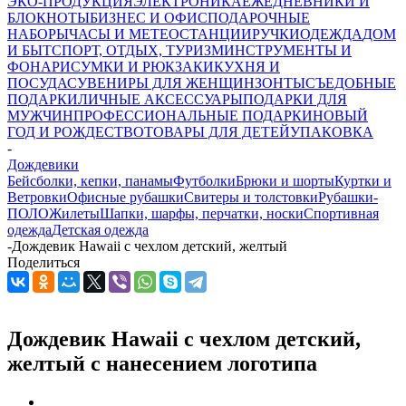
ЭКО-ПРОДУКЦИЯ
ЭЛЕКТРОНИКА
ЕЖЕДНЕВНИКИ И
БЛОКНОТЫ
БИЗНЕС И ОФИС
ПОДАРОЧНЫЕ
НАБОРЫ
ЧАСЫ И МЕТЕОСТАНЦИИ
РУЧКИ
ОДЕЖДА
ДОМ
И БЫТ
СПОРТ, ОТДЫХ, ТУРИЗМ
ИНСТРУМЕНТЫ И
ФОНАРИ
СУМКИ И РЮКЗАКИ
КУХНЯ И
ПОСУДА
СУВЕНИРЫ ДЛЯ ЖЕНЩИН
ЗОНТЫ
СЪЕДОБНЫЕ
ПОДАРКИ
ЛИЧНЫЕ АКСЕССУАРЫ
ПОДАРКИ ДЛЯ
МУЖЧИН
ПРОФЕССИОНАЛЬНЫЕ ПОДАРКИ
НОВЫЙ
ГОД И РОЖДЕСТВО
ТОВАРЫ ДЛЯ ДЕТЕЙ
УПАКОВКА
-
Дождевики
Бейсболки, кепки, панамы
Футболки
Брюки и шорты
Куртки и
Ветровки
Офисные рубашки
Свитеры и толстовки
Рубашки-
ПОЛО
Жилеты
Шапки, шарфы, перчатки, носки
Спортивная
одежда
Детская одежда
-
Дождевик Hawaii c чехлом детский, желтый
Поделиться
Дождевик Hawaii c чехлом детский,
желтый с нанесением логотипа