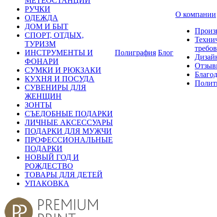
МЕТЕОСТАНЦИИ
РУЧКИ
О компании
ОДЕЖДА
ДОМ И БЫТ
Произ
СПОРТ, ОТДЫХ,
Техни
ТУРИЗМ
требо
ИНСТРУМЕНТЫ И
Полиграфия
Блог
Дизай
ФОНАРИ
Отзыв
СУМКИ И РЮКЗАКИ
Благо
КУХНЯ И ПОСУДА
Полит
СУВЕНИРЫ ДЛЯ
ЖЕНЩИН
ЗОНТЫ
СЪЕДОБНЫЕ ПОДАРКИ
ЛИЧНЫЕ АКСЕССУАРЫ
ПОДАРКИ ДЛЯ МУЖЧИ
ПРОФЕССИОНАЛЬНЫЕ
ПОДАРКИ
НОВЫЙ ГОД И
РОЖДЕСТВО
ТОВАРЫ ДЛЯ ДЕТЕЙ
УПАКОВКА