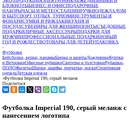
ЭКО-ПРОДУКЦИЯ
ЭЛЕКТРОНИКА
ЕЖЕДНЕВНИКИ И
БЛОКНОТЫ
БИЗНЕС И ОФИС
ПОДАРОЧНЫЕ
НАБОРЫ
ЧАСЫ И МЕТЕОСТАНЦИИ
РУЧКИ
ОДЕЖДА
ДОМ
И БЫТ
СПОРТ, ОТДЫХ, ТУРИЗМ
ИНСТРУМЕНТЫ И
ФОНАРИ
СУМКИ И РЮКЗАКИ
КУХНЯ И
ПОСУДА
СУВЕНИРЫ ДЛЯ ЖЕНЩИН
ЗОНТЫ
СЪЕДОБНЫЕ
ПОДАРКИ
ЛИЧНЫЕ АКСЕССУАРЫ
ПОДАРКИ ДЛЯ
МУЖЧИН
ПРОФЕССИОНАЛЬНЫЕ ПОДАРКИ
НОВЫЙ
ГОД И РОЖДЕСТВО
ТОВАРЫ ДЛЯ ДЕТЕЙ
УПАКОВКА
-
Футболки
Бейсболки, кепки, панамы
Брюки и шорты
Дождевики
Куртки
и Ветровки
Офисные рубашки
Свитеры и толстовки
Рубашки-
ПОЛО
Жилеты
Шапки, шарфы, перчатки, носки
Спортивная
одежда
Детская одежда
-
Футболка Imperial 190, серый меланж
Поделиться
Футболка Imperial 190, серый меланж с
нанесением логотипа