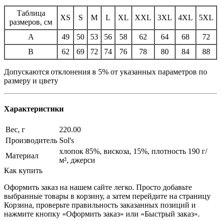
Таблица
XS
S
M
L
XL
XXL
3XL
4XL
5XL
размеров, см
A
49
50
53
56
58
62
64
68
72
B
62
69
72
74
76
78
80
84
88
Допускаются отклонения в 5% от указанных параметров по
размеру и цвету
Характеристики
Вес, г
220.00
Производитель
Sol's
хлопок 85%, вискоза, 15%, плотность 190 г/
Материал
м², джерси
Как купить
Оформить заказ на нашем сайте легко. Просто добавьте
выбранные товары в корзину, а затем перейдите на страницу
Корзина, проверьте правильность заказанных позиций и
нажмите кнопку «Оформить заказ» или «Быстрый заказ».