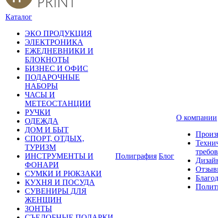
Каталог
ЭКО ПРОДУКЦИЯ
ЭЛЕКТРОНИКА
ЕЖЕДНЕВНИКИ И
БЛОКНОТЫ
БИЗНЕС И ОФИС
ПОДАРОЧНЫЕ
НАБОРЫ
ЧАСЫ И
МЕТЕОСТАНЦИИ
РУЧКИ
О компании
ОДЕЖДА
ДОМ И БЫТ
Произ
СПОРТ, ОТДЫХ,
Техни
ТУРИЗМ
требо
ИНСТРУМЕНТЫ И
Полиграфия
Блог
Дизай
ФОНАРИ
Отзыв
СУМКИ И РЮКЗАКИ
Благо
КУХНЯ И ПОСУДА
Полит
СУВЕНИРЫ ДЛЯ
ЖЕНЩИН
ЗОНТЫ
СЪЕДОБНЫЕ ПОДАРКИ