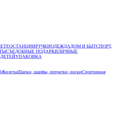
МЕТЕОСТАНЦИИ
РУЧКИ
ОДЕЖДА
ДОМ И БЫТ
СПОРТ,
ТЫ
СЪЕДОБНЫЕ ПОДАРКИ
ЛИЧНЫЕ
 ДЕТЕЙ
УПАКОВКА
О
Жилеты
Шапки, шарфы, перчатки, носки
Спортивная