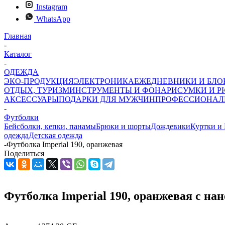
Instagram
WhatsApp
Главная
-
Каталог
-
ОДЕЖДА
ЭКО-ПРОДУКЦИЯ
ЭЛЕКТРОНИКА
ЕЖЕДНЕВНИКИ И БЛ
ОТДЫХ, ТУРИЗМ
ИНСТРУМЕНТЫ И ФОНАРИ
СУМКИ И Р
АКСЕССУАРЫ
ПОДАРКИ ДЛЯ МУЖЧИН
ПРОФЕССИОНАЛ
-
Футболки
Бейсболки, кепки, панамы
Брюки и шорты
Дождевики
Куртки и
одежда
Детская одежда
-
Футболка Imperial 190, оранжевая
Поделиться
Футболка Imperial 190, оранжевая с на