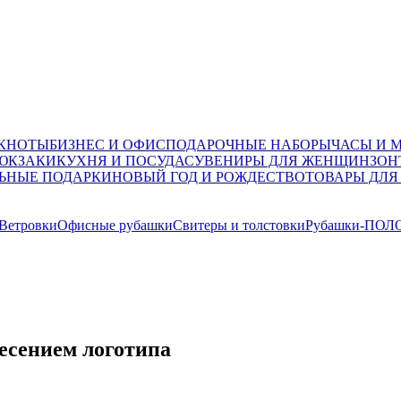
ОКНОТЫ
БИЗНЕС И ОФИС
ПОДАРОЧНЫЕ НАБОРЫ
ЧАСЫ И 
ЮКЗАКИ
КУХНЯ И ПОСУДА
СУВЕНИРЫ ДЛЯ ЖЕНЩИН
ЗОН
ЬНЫЕ ПОДАРКИ
НОВЫЙ ГОД И РОЖДЕСТВО
ТОВАРЫ ДЛЯ
 Ветровки
Офисные рубашки
Свитеры и толстовки
Рубашки-ПОЛ
несением логотипа