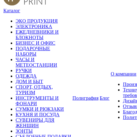
Каталог
ЭКО ПРОДУКЦИЯ
ЭЛЕКТРОНИКА
ЕЖЕДНЕВНИКИ И
БЛОКНОТЫ
БИЗНЕС И ОФИС
ПОДАРОЧНЫЕ
НАБОРЫ
ЧАСЫ И
МЕТЕОСТАНЦИИ
РУЧКИ
О компании
ОДЕЖДА
ДОМ И БЫТ
Произ
СПОРТ, ОТДЫХ,
Техни
ТУРИЗМ
требо
ИНСТРУМЕНТЫ И
Полиграфия
Блог
Дизай
ФОНАРИ
Отзыв
СУМКИ И РЮКЗАКИ
Благо
КУХНЯ И ПОСУДА
Полит
СУВЕНИРЫ ДЛЯ
ЖЕНЩИН
ЗОНТЫ
СЪЕДОБНЫЕ ПОДАРКИ