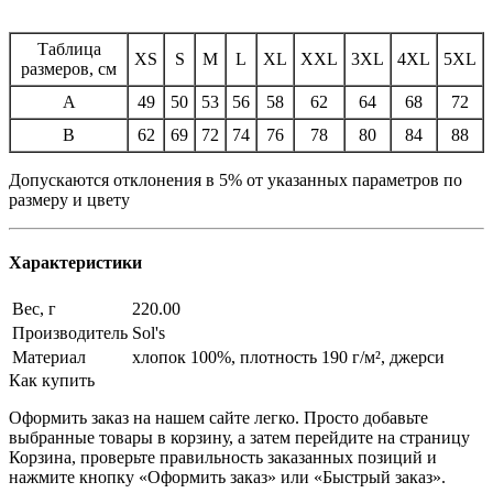
Таблица
XS
S
M
L
XL
XXL
3XL
4XL
5XL
размеров, см
A
49
50
53
56
58
62
64
68
72
B
62
69
72
74
76
78
80
84
88
Допускаются отклонения в 5% от указанных параметров по
размеру и цвету
Характеристики
Вес, г
220.00
Производитель
Sol's
Материал
хлопок 100%, плотность 190 г/м², джерси
Как купить
Оформить заказ на нашем сайте легко. Просто добавьте
выбранные товары в корзину, а затем перейдите на страницу
Корзина, проверьте правильность заказанных позиций и
нажмите кнопку «Оформить заказ» или «Быстрый заказ».