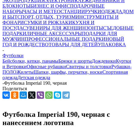
ЭКО-ПРОДУКЦИЯ
ЭЛЕКТРОНИКА
ЕЖЕДНЕВНИКИ И
БЛОКНОТЫ
БИЗНЕС И ОФИС
ПОДАРОЧНЫЕ
НАБОРЫ
ЧАСЫ И МЕТЕОСТАНЦИИ
РУЧКИ
ОДЕЖДА
ДОМ
И БЫТ
СПОРТ, ОТДЫХ, ТУРИЗМ
ИНСТРУМЕНТЫ И
ФОНАРИ
СУМКИ И РЮКЗАКИ
КУХНЯ И
ПОСУДА
СУВЕНИРЫ ДЛЯ ЖЕНЩИН
ЗОНТЫ
СЪЕДОБНЫЕ
ПОДАРКИ
ЛИЧНЫЕ АКСЕССУАРЫ
ПОДАРКИ ДЛЯ
МУЖЧИН
ПРОФЕССИОНАЛЬНЫЕ ПОДАРКИ
НОВЫЙ
ГОД И РОЖДЕСТВО
ТОВАРЫ ДЛЯ ДЕТЕЙ
УПАКОВКА
-
Футболки
Бейсболки, кепки, панамы
Брюки и шорты
Дождевики
Куртки
и Ветровки
Офисные рубашки
Свитеры и толстовки
Рубашки-
ПОЛО
Жилеты
Шапки, шарфы, перчатки, носки
Спортивная
одежда
Детская одежда
-
Футболка Imperial 190, черная
Поделиться
Футболка Imperial 190, черная с
нанесением логотипа