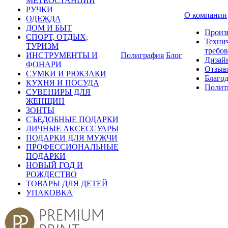
МЕТЕОСТАНЦИИ
РУЧКИ
О компании
ОДЕЖДА
ДОМ И БЫТ
Произ
СПОРТ, ОТДЫХ,
Техни
ТУРИЗМ
требо
ИНСТРУМЕНТЫ И
Полиграфия
Блог
Дизай
ФОНАРИ
Отзыв
СУМКИ И РЮКЗАКИ
Благо
КУХНЯ И ПОСУДА
Полит
СУВЕНИРЫ ДЛЯ
ЖЕНЩИН
ЗОНТЫ
СЪЕДОБНЫЕ ПОДАРКИ
ЛИЧНЫЕ АКСЕССУАРЫ
ПОДАРКИ ДЛЯ МУЖЧИ
ПРОФЕССИОНАЛЬНЫЕ
ПОДАРКИ
НОВЫЙ ГОД И
РОЖДЕСТВО
ТОВАРЫ ДЛЯ ДЕТЕЙ
УПАКОВКА