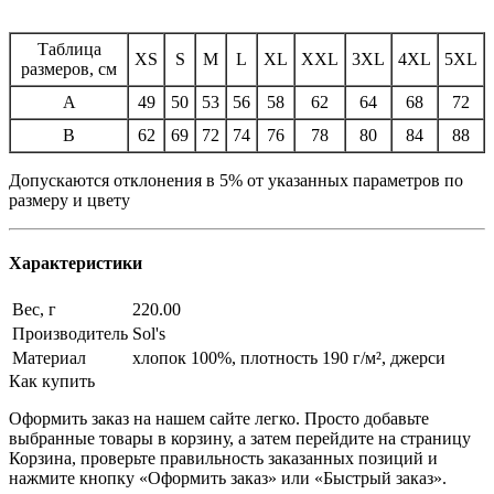
Таблица
XS
S
M
L
XL
XXL
3XL
4XL
5XL
размеров, см
A
49
50
53
56
58
62
64
68
72
B
62
69
72
74
76
78
80
84
88
Допускаются отклонения в 5% от указанных параметров по
размеру и цвету
Характеристики
Вес, г
220.00
Производитель
Sol's
Материал
хлопок 100%, плотность 190 г/м², джерси
Как купить
Оформить заказ на нашем сайте легко. Просто добавьте
выбранные товары в корзину, а затем перейдите на страницу
Корзина, проверьте правильность заказанных позиций и
нажмите кнопку «Оформить заказ» или «Быстрый заказ».