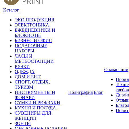
Каталог
ЭКО ПРОДУКЦИЯ
ЭЛЕКТРОНИКА
ЕЖЕДНЕВНИКИ И
БЛОКНОТЫ
БИЗНЕС И ОФИС
ПОДАРОЧНЫЕ
НАБОРЫ
ЧАСЫ И
МЕТЕОСТАНЦИИ
РУЧКИ
О компании
ОДЕЖДА
ДОМ И БЫТ
Произ
СПОРТ, ОТДЫХ,
Техни
ТУРИЗМ
требо
ИНСТРУМЕНТЫ И
Полиграфия
Блог
Дизай
ФОНАРИ
Отзыв
СУМКИ И РЮКЗАКИ
Благо
КУХНЯ И ПОСУДА
Полит
СУВЕНИРЫ ДЛЯ
ЖЕНЩИН
ЗОНТЫ
СЪЕДОБНЫЕ ПОДАРКИ