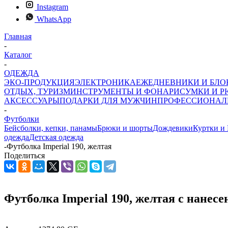
Instagram
WhatsApp
Главная
-
Каталог
-
ОДЕЖДА
ЭКО-ПРОДУКЦИЯ
ЭЛЕКТРОНИКА
ЕЖЕДНЕВНИКИ И БЛ
ОТДЫХ, ТУРИЗМ
ИНСТРУМЕНТЫ И ФОНАРИ
СУМКИ И Р
АКСЕССУАРЫ
ПОДАРКИ ДЛЯ МУЖЧИН
ПРОФЕССИОНАЛ
-
Футболки
Бейсболки, кепки, панамы
Брюки и шорты
Дождевики
Куртки и
одежда
Детская одежда
-
Футболка Imperial 190, желтая
Поделиться
Футболка Imperial 190, желтая с нанес