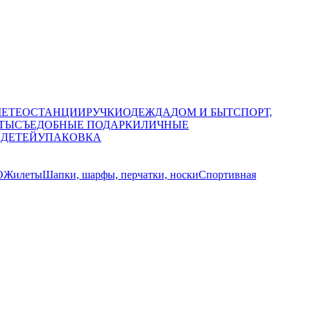
МЕТЕОСТАНЦИИ
РУЧКИ
ОДЕЖДА
ДОМ И БЫТ
СПОРТ,
ТЫ
СЪЕДОБНЫЕ ПОДАРКИ
ЛИЧНЫЕ
 ДЕТЕЙ
УПАКОВКА
О
Жилеты
Шапки, шарфы, перчатки, носки
Спортивная