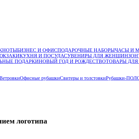
ОКНОТЫ
БИЗНЕС И ОФИС
ПОДАРОЧНЫЕ НАБОРЫ
ЧАСЫ И 
ЮКЗАКИ
КУХНЯ И ПОСУДА
СУВЕНИРЫ ДЛЯ ЖЕНЩИН
ЗОН
ЬНЫЕ ПОДАРКИ
НОВЫЙ ГОД И РОЖДЕСТВО
ТОВАРЫ ДЛЯ
 Ветровки
Офисные рубашки
Свитеры и толстовки
Рубашки-ПОЛ
ением логотипа