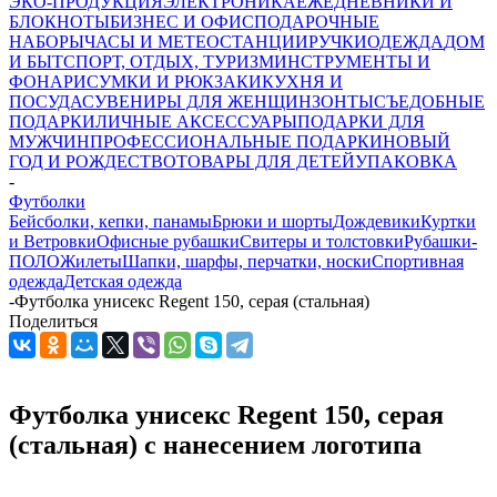
ЭКО-ПРОДУКЦИЯ
ЭЛЕКТРОНИКА
ЕЖЕДНЕВНИКИ И
БЛОКНОТЫ
БИЗНЕС И ОФИС
ПОДАРОЧНЫЕ
НАБОРЫ
ЧАСЫ И МЕТЕОСТАНЦИИ
РУЧКИ
ОДЕЖДА
ДОМ
И БЫТ
СПОРТ, ОТДЫХ, ТУРИЗМ
ИНСТРУМЕНТЫ И
ФОНАРИ
СУМКИ И РЮКЗАКИ
КУХНЯ И
ПОСУДА
СУВЕНИРЫ ДЛЯ ЖЕНЩИН
ЗОНТЫ
СЪЕДОБНЫЕ
ПОДАРКИ
ЛИЧНЫЕ АКСЕССУАРЫ
ПОДАРКИ ДЛЯ
МУЖЧИН
ПРОФЕССИОНАЛЬНЫЕ ПОДАРКИ
НОВЫЙ
ГОД И РОЖДЕСТВО
ТОВАРЫ ДЛЯ ДЕТЕЙ
УПАКОВКА
-
Футболки
Бейсболки, кепки, панамы
Брюки и шорты
Дождевики
Куртки
и Ветровки
Офисные рубашки
Свитеры и толстовки
Рубашки-
ПОЛО
Жилеты
Шапки, шарфы, перчатки, носки
Спортивная
одежда
Детская одежда
-
Футболка унисекс Regent 150, серая (стальная)
Поделиться
Футболка унисекс Regent 150, серая
(стальная) с нанесением логотипа