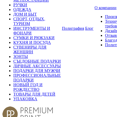
МЕТЕОСТАНЦИИ
РУЧКИ
О компании
ОДЕЖДА
ДОМ И БЫТ
Произ
СПОРТ, ОТДЫХ,
Техни
ТУРИЗМ
требо
ИНСТРУМЕНТЫ И
Полиграфия
Блог
Дизай
ФОНАРИ
Отзыв
СУМКИ И РЮКЗАКИ
Благо
КУХНЯ И ПОСУДА
Полит
СУВЕНИРЫ ДЛЯ
ЖЕНЩИН
ЗОНТЫ
СЪЕДОБНЫЕ ПОДАРКИ
ЛИЧНЫЕ АКСЕССУАРЫ
ПОДАРКИ ДЛЯ МУЖЧИ
ПРОФЕССИОНАЛЬНЫЕ
ПОДАРКИ
НОВЫЙ ГОД И
РОЖДЕСТВО
ТОВАРЫ ДЛЯ ДЕТЕЙ
УПАКОВКА