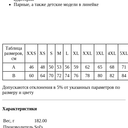
Парные, а также детские модели в линейке
Таблица
размеров,
XXS
XS
S
M
L
XL
XXL
3XL
4XL
5X
см
A
46
48
50
53
56
59
62
65
68
71
B
60
64
70
72
74
76
78
80
82
84
Допускаются отклонения в 5% от указанных параметров по
размеру и цвету
Характеристики
Вес, г
182.00
Производитель
Sol's