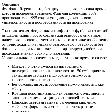
Описание
Футболка Regent — это, без преувеличения, классика промо,
которая проверена временем. Флагман коллекции Sol’s
производится с 1995 года и уже давно доказал свою
универсальность и востребованность на проморынке.
Эта практичная, бюджетная и комфортная футболка из легкой
дышащей ткани просто создана для разнообразных видов
нанесения высокого качества и смелого дизайна: изображение
отлично ложится на гладкую безворсовую поверхность без
боковых швов, а мягкий материал гарантирует удобство и
продолжительный срок использования.
Универсальная классическая модель унисекс прямого силуэта.
Мягкое полотно джерси из натурального
полугребенного хлопка плотностью 150 г/м²: приятные
тактильные свойства и широкие возможности
качественного нанесения
Без боковых швов: изображение можно нанести даже
сбоку
Круглый воротник выполнен резинкой с эластаном и
защищен от деформации укрепляющей тесьмой
Широкая цветовая гамма и размерный ряд: легко
соблюсти фирменный стиль и охватить разные
аудитории