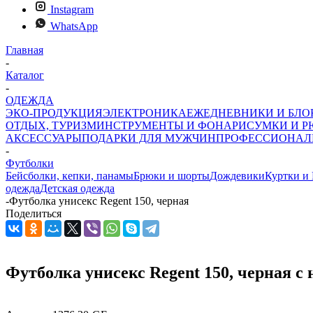
Instagram
WhatsApp
Главная
-
Каталог
-
ОДЕЖДА
ЭКО-ПРОДУКЦИЯ
ЭЛЕКТРОНИКА
ЕЖЕДНЕВНИКИ И БЛ
ОТДЫХ, ТУРИЗМ
ИНСТРУМЕНТЫ И ФОНАРИ
СУМКИ И Р
АКСЕССУАРЫ
ПОДАРКИ ДЛЯ МУЖЧИН
ПРОФЕССИОНАЛ
-
Футболки
Бейсболки, кепки, панамы
Брюки и шорты
Дождевики
Куртки и
одежда
Детская одежда
-
Футболка унисекс Regent 150, черная
Поделиться
Футболка унисекс Regent 150, черная с