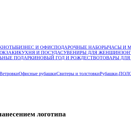
ОКНОТЫ
БИЗНЕС И ОФИС
ПОДАРОЧНЫЕ НАБОРЫ
ЧАСЫ И 
ЮКЗАКИ
КУХНЯ И ПОСУДА
СУВЕНИРЫ ДЛЯ ЖЕНЩИН
ЗОН
ЬНЫЕ ПОДАРКИ
НОВЫЙ ГОД И РОЖДЕСТВО
ТОВАРЫ ДЛЯ
 Ветровки
Офисные рубашки
Свитеры и толстовки
Рубашки-ПОЛ
 нанесением логотипа