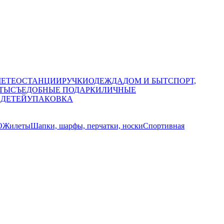
МЕТЕОСТАНЦИИ
РУЧКИ
ОДЕЖДА
ДОМ И БЫТ
СПОРТ,
ТЫ
СЪЕДОБНЫЕ ПОДАРКИ
ЛИЧНЫЕ
 ДЕТЕЙ
УПАКОВКА
О
Жилеты
Шапки, шарфы, перчатки, носки
Спортивная