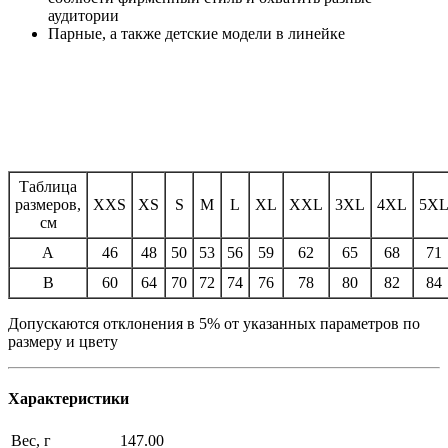
аудитории
Парные, а также детские модели в линейке
Таблица
размеров,
XXS
XS
S
M
L
XL
XXL
3XL
4XL
5X
см
A
46
48
50
53
56
59
62
65
68
71
B
60
64
70
72
74
76
78
80
82
84
Допускаются отклонения в 5% от указанных параметров по
размеру и цвету
Характеристики
Вес, г
147.00