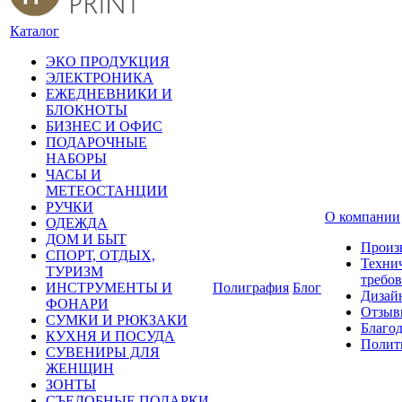
Каталог
ЭКО ПРОДУКЦИЯ
ЭЛЕКТРОНИКА
ЕЖЕДНЕВНИКИ И
БЛОКНОТЫ
БИЗНЕС И ОФИС
ПОДАРОЧНЫЕ
НАБОРЫ
ЧАСЫ И
МЕТЕОСТАНЦИИ
РУЧКИ
О компании
ОДЕЖДА
ДОМ И БЫТ
Произ
СПОРТ, ОТДЫХ,
Техни
ТУРИЗМ
требо
ИНСТРУМЕНТЫ И
Полиграфия
Блог
Дизай
ФОНАРИ
Отзыв
СУМКИ И РЮКЗАКИ
Благо
КУХНЯ И ПОСУДА
Полит
СУВЕНИРЫ ДЛЯ
ЖЕНЩИН
ЗОНТЫ
СЪЕДОБНЫЕ ПОДАРКИ