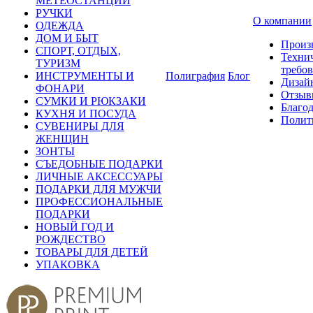
МЕТЕОСТАНЦИИ
РУЧКИ
О компании
ОДЕЖДА
ДОМ И БЫТ
Произ
СПОРТ, ОТДЫХ,
Техни
ТУРИЗМ
требо
ИНСТРУМЕНТЫ И
Полиграфия
Блог
Дизай
ФОНАРИ
Отзыв
СУМКИ И РЮКЗАКИ
Благо
КУХНЯ И ПОСУДА
Полит
СУВЕНИРЫ ДЛЯ
ЖЕНЩИН
ЗОНТЫ
СЪЕДОБНЫЕ ПОДАРКИ
ЛИЧНЫЕ АКСЕССУАРЫ
ПОДАРКИ ДЛЯ МУЖЧИ
ПРОФЕССИОНАЛЬНЫЕ
ПОДАРКИ
НОВЫЙ ГОД И
РОЖДЕСТВО
ТОВАРЫ ДЛЯ ДЕТЕЙ
УПАКОВКА