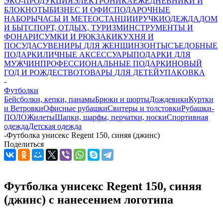
ЭКО-ПРОДУКЦИЯ
ЭЛЕКТРОНИКА
ЕЖЕДНЕВНИКИ И
БЛОКНОТЫ
БИЗНЕС И ОФИС
ПОДАРОЧНЫЕ
НАБОРЫ
ЧАСЫ И МЕТЕОСТАНЦИИ
РУЧКИ
ОДЕЖДА
ДОМ
И БЫТ
СПОРТ, ОТДЫХ, ТУРИЗМ
ИНСТРУМЕНТЫ И
ФОНАРИ
СУМКИ И РЮКЗАКИ
КУХНЯ И
ПОСУДА
СУВЕНИРЫ ДЛЯ ЖЕНЩИН
ЗОНТЫ
СЪЕДОБНЫЕ
ПОДАРКИ
ЛИЧНЫЕ АКСЕССУАРЫ
ПОДАРКИ ДЛЯ
МУЖЧИН
ПРОФЕССИОНАЛЬНЫЕ ПОДАРКИ
НОВЫЙ
ГОД И РОЖДЕСТВО
ТОВАРЫ ДЛЯ ДЕТЕЙ
УПАКОВКА
-
Футболки
Бейсболки, кепки, панамы
Брюки и шорты
Дождевики
Куртки
и Ветровки
Офисные рубашки
Свитеры и толстовки
Рубашки-
ПОЛО
Жилеты
Шапки, шарфы, перчатки, носки
Спортивная
одежда
Детская одежда
-
Футболка унисекс Regent 150, синяя (джинс)
Поделиться
Футболка унисекс Regent 150, синяя
(джинс) с нанесением логотипа