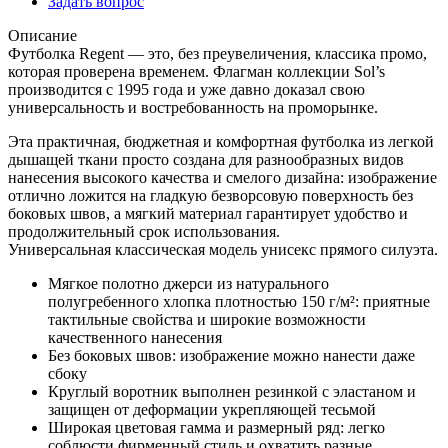
Задать вопрос
Описание
Футболка Regent — это, без преувеличения, классика промо,
которая проверена временем. Флагман коллекции Sol’s
производится с 1995 года и уже давно доказал свою
универсальность и востребованность на проморынке.
Эта практичная, бюджетная и комфортная футболка из легкой
дышащей ткани просто создана для разнообразных видов
нанесения высокого качества и смелого дизайна: изображение
отлично ложится на гладкую безворсовую поверхность без
боковых швов, а мягкий материал гарантирует удобство и
продолжительный срок использования.
Универсальная классическая модель унисекс прямого силуэта.
Мягкое полотно джерси из натурального
полугребенного хлопка плотностью 150 г/м²: приятные
тактильные свойства и широкие возможности
качественного нанесения
Без боковых швов: изображение можно нанести даже
сбоку
Круглый воротник выполнен резинкой с эластаном и
защищен от деформации укрепляющей тесьмой
Широкая цветовая гамма и размерный ряд: легко
соблюсти фирменный стиль и охватить разные