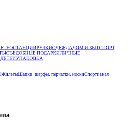
МЕТЕОСТАНЦИИ
РУЧКИ
ОДЕЖДА
ДОМ И БЫТ
СПОРТ,
ТЫ
СЪЕДОБНЫЕ ПОДАРКИ
ЛИЧНЫЕ
 ДЕТЕЙ
УПАКОВКА
О
Жилеты
Шапки, шарфы, перчатки, носки
Спортивная
ипа