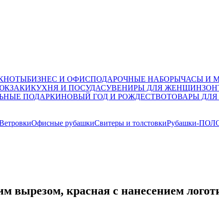
ОКНОТЫ
БИЗНЕС И ОФИС
ПОДАРОЧНЫЕ НАБОРЫ
ЧАСЫ И 
ЮКЗАКИ
КУХНЯ И ПОСУДА
СУВЕНИРЫ ДЛЯ ЖЕНЩИН
ЗОН
ЬНЫЕ ПОДАРКИ
НОВЫЙ ГОД И РОЖДЕСТВО
ТОВАРЫ ДЛЯ
 Ветровки
Офисные рубашки
Свитеры и толстовки
Рубашки-ПОЛ
им вырезом, красная с нанесением логот