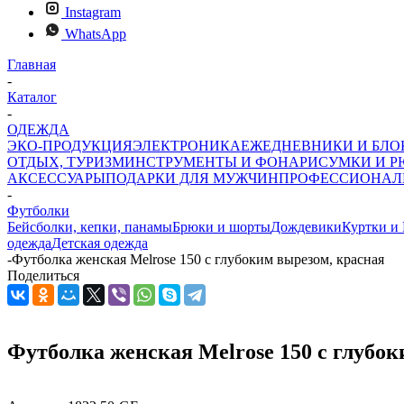
Instagram
WhatsApp
Главная
-
Каталог
-
ОДЕЖДА
ЭКО-ПРОДУКЦИЯ
ЭЛЕКТРОНИКА
ЕЖЕДНЕВНИКИ И БЛ
ОТДЫХ, ТУРИЗМ
ИНСТРУМЕНТЫ И ФОНАРИ
СУМКИ И Р
АКСЕССУАРЫ
ПОДАРКИ ДЛЯ МУЖЧИН
ПРОФЕССИОНАЛ
-
Футболки
Бейсболки, кепки, панамы
Брюки и шорты
Дождевики
Куртки и
одежда
Детская одежда
-
Футболка женская Melrose 150 с глубоким вырезом, красная
Поделиться
Футболка женская Melrose 150 с глубок