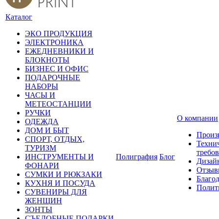
Каталог
ЭКО ПРОДУКЦИЯ
ЭЛЕКТРОНИКА
ЕЖЕДНЕВНИКИ И
БЛОКНОТЫ
БИЗНЕС И ОФИС
ПОДАРОЧНЫЕ
НАБОРЫ
ЧАСЫ И
МЕТЕОСТАНЦИИ
РУЧКИ
О компании
ОДЕЖДА
ДОМ И БЫТ
Произ
СПОРТ, ОТДЫХ,
Техни
ТУРИЗМ
требо
ИНСТРУМЕНТЫ И
Полиграфия
Блог
Дизай
ФОНАРИ
Отзыв
СУМКИ И РЮКЗАКИ
Благо
КУХНЯ И ПОСУДА
Полит
СУВЕНИРЫ ДЛЯ
ЖЕНЩИН
ЗОНТЫ
СЪЕДОБНЫЕ ПОДАРКИ