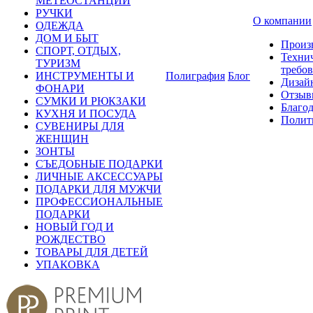
МЕТЕОСТАНЦИИ
РУЧКИ
О компании
ОДЕЖДА
ДОМ И БЫТ
Произ
СПОРТ, ОТДЫХ,
Техни
ТУРИЗМ
требо
ИНСТРУМЕНТЫ И
Полиграфия
Блог
Дизай
ФОНАРИ
Отзыв
СУМКИ И РЮКЗАКИ
Благо
КУХНЯ И ПОСУДА
Полит
СУВЕНИРЫ ДЛЯ
ЖЕНЩИН
ЗОНТЫ
СЪЕДОБНЫЕ ПОДАРКИ
ЛИЧНЫЕ АКСЕССУАРЫ
ПОДАРКИ ДЛЯ МУЖЧИ
ПРОФЕССИОНАЛЬНЫЕ
ПОДАРКИ
НОВЫЙ ГОД И
РОЖДЕСТВО
ТОВАРЫ ДЛЯ ДЕТЕЙ
УПАКОВКА