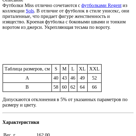
Футболки Miss отлично сочетаются с
футболками Regent
из
коллекции
Sols
. В отличие от футболок в стиле унисекс, они
приталенные, что придает фигуре женственность и
изящество. Кроеная футболка с боковыми швами и тонким
воротом из джерси. Укрепляющая тесьма по вороту.
Таблица размеров, см
S
M
L
XL
XXL
A
40
43
46
49
52
B
58
60
62
64
66
Допускаются отклонения в 5% от указанных параметров по
размеру и цвету.
Характеристики
Вес, г
162.00