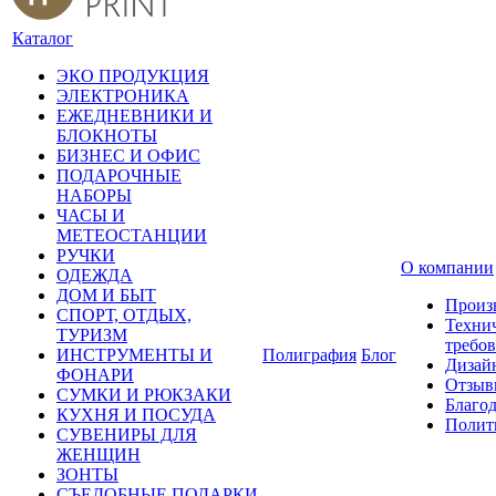
Каталог
ЭКО ПРОДУКЦИЯ
ЭЛЕКТРОНИКА
ЕЖЕДНЕВНИКИ И
БЛОКНОТЫ
БИЗНЕС И ОФИС
ПОДАРОЧНЫЕ
НАБОРЫ
ЧАСЫ И
МЕТЕОСТАНЦИИ
РУЧКИ
О компании
ОДЕЖДА
ДОМ И БЫТ
Произ
СПОРТ, ОТДЫХ,
Техни
ТУРИЗМ
требо
ИНСТРУМЕНТЫ И
Полиграфия
Блог
Дизай
ФОНАРИ
Отзыв
СУМКИ И РЮКЗАКИ
Благо
КУХНЯ И ПОСУДА
Полит
СУВЕНИРЫ ДЛЯ
ЖЕНЩИН
ЗОНТЫ
СЪЕДОБНЫЕ ПОДАРКИ