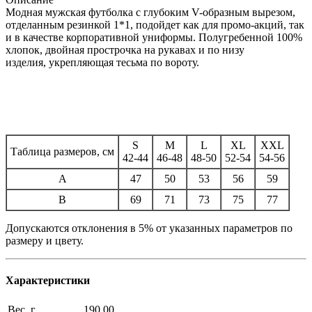
Модная мужская футболка с глубоким V-образным вырезом,
отделанным резинкой 1*1, подойдет как для промо-акций, так
и в качестве корпоративной униформы. Полугребенной 100%
хлопок, двойная прострочка на рукавах и по низу
изделия, укрепляющая тесьма по вороту.
S
M
L
XL
XXL
Таблица размеров, см
42-44
46-48
48-50
52-54
54-56
A
47
50
53
56
59
B
69
71
73
75
77
Допускаются отклонения в 5% от указанных параметров по
размеру и цвету.
Характеристики
Вес, г
190.00