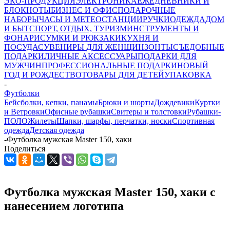
ЭКО-ПРОДУКЦИЯ
ЭЛЕКТРОНИКА
ЕЖЕДНЕВНИКИ И
БЛОКНОТЫ
БИЗНЕС И ОФИС
ПОДАРОЧНЫЕ
НАБОРЫ
ЧАСЫ И МЕТЕОСТАНЦИИ
РУЧКИ
ОДЕЖДА
ДОМ
И БЫТ
СПОРТ, ОТДЫХ, ТУРИЗМ
ИНСТРУМЕНТЫ И
ФОНАРИ
СУМКИ И РЮКЗАКИ
КУХНЯ И
ПОСУДА
СУВЕНИРЫ ДЛЯ ЖЕНЩИН
ЗОНТЫ
СЪЕДОБНЫЕ
ПОДАРКИ
ЛИЧНЫЕ АКСЕССУАРЫ
ПОДАРКИ ДЛЯ
МУЖЧИН
ПРОФЕССИОНАЛЬНЫЕ ПОДАРКИ
НОВЫЙ
ГОД И РОЖДЕСТВО
ТОВАРЫ ДЛЯ ДЕТЕЙ
УПАКОВКА
-
Футболки
Бейсболки, кепки, панамы
Брюки и шорты
Дождевики
Куртки
и Ветровки
Офисные рубашки
Свитеры и толстовки
Рубашки-
ПОЛО
Жилеты
Шапки, шарфы, перчатки, носки
Спортивная
одежда
Детская одежда
-
Футболка мужская Master 150, хаки
Поделиться
Футболка мужская Master 150, хаки с
нанесением логотипа