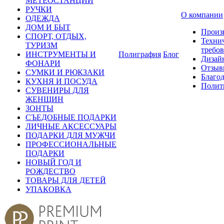
МЕТЕОСТАНЦИИ
РУЧКИ
О компании
ОДЕЖДА
ДОМ И БЫТ
Произ
СПОРТ, ОТДЫХ,
Техни
ТУРИЗМ
требо
ИНСТРУМЕНТЫ И
Полиграфия
Блог
Дизай
ФОНАРИ
Отзыв
СУМКИ И РЮКЗАКИ
Благо
КУХНЯ И ПОСУДА
Полит
СУВЕНИРЫ ДЛЯ
ЖЕНЩИН
ЗОНТЫ
СЪЕДОБНЫЕ ПОДАРКИ
ЛИЧНЫЕ АКСЕССУАРЫ
ПОДАРКИ ДЛЯ МУЖЧИ
ПРОФЕССИОНАЛЬНЫЕ
ПОДАРКИ
НОВЫЙ ГОД И
РОЖДЕСТВО
ТОВАРЫ ДЛЯ ДЕТЕЙ
УПАКОВКА